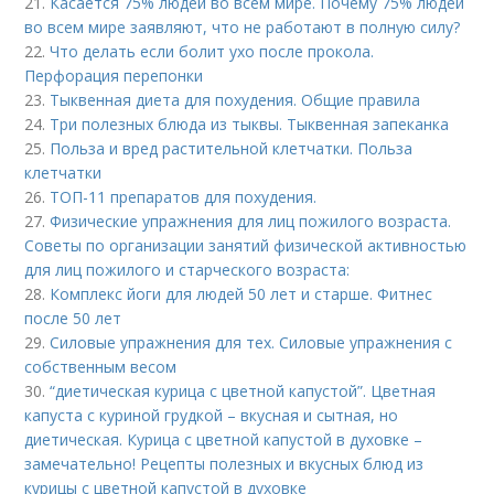
21.
Касается 75% людей во всем мире. Почему 75% людей
во всем мире заявляют, что не работают в полную силу?
22.
Что делать если болит ухо после прокола.
Перфорация перепонки
23.
Тыквенная диета для похудения. Общие правила
24.
Три полезных блюда из тыквы. Тыквенная запеканка
25.
Польза и вред растительной клетчатки. Польза
клетчатки
26.
ТОП-11 препаратов для похудения.
27.
Физические упражнения для лиц пожилого возраста.
Советы по организации занятий физической активностью
для лиц пожилого и старческого возраста:
28.
Комплекс йоги для людей 50 лет и старше. Фитнес
после 50 лет
29.
Силовые упражнения для тех. Силовые упражнения с
собственным весом
30.
“диетическая курица с цветной капустой”. Цветная
капуста с куриной грудкой – вкусная и сытная, но
диетическая. Курица с цветной капустой в духовке –
замечательно! Рецепты полезных и вкусных блюд из
курицы с цветной капустой в духовке