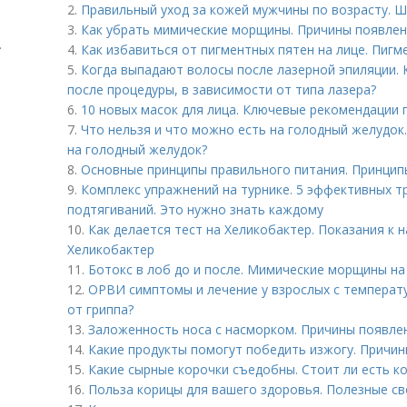
2.
Правильный уход за кожей мужчины по возрасту. Ш
3.
Как убрать мимические морщины. Причины появлен
.
4.
Как избавиться от пигментных пятен на лице. Пигм
5.
Когда выпадают волосы после лазерной эпиляции. 
после процедуры, в зависимости от типа лазера?
6.
10 новых масок для лица. Ключевые рекомендации 
7.
Что нельзя и что можно есть на голодный желудок.
на голодный желудок?
8.
Основные принципы правильного питания. Принцип
9.
Комплекс упражнений на турнике. 5 эффективных т
подтягиваний. Это нужно знать каждому
10.
Как делается тест на Хеликобактер. Показания к 
Хеликобактер
11.
Ботокс в лоб до и после. Мимические морщины на 
12.
ОРВИ симптомы и лечение у взрослых с температ
от гриппа?
13.
Заложенность носа с насморком. Причины появле
14.
Какие продукты помогут победить изжогу. Причин
15.
Какие сырные корочки съедобны. Стоит ли есть ко
16.
Польза корицы для вашего здоровья. Полезные с