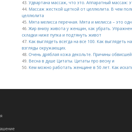
43.
Удвартана массаж, что это. Аппаратный массаж: э
44.
Массаж жесткой щеткой от целлюлита. В чем поль
целлюлита
45.
Мята мелисса перечная. Мята и мелисса – это одн
46.
Жир внизу живота у женщин, как убрать. Упражне
складки ниже пупка и подтянуть живот
47.
Как выглядеть всегда на все 100. Как выглядеть н
взгляды окружающих.
48.
Очень дряблая кожа декольте. Причины обвисшей
49.
Весна в душе Цитаты. Цитаты про весну и
50.
Кем можно работать женщине в 50 лет. Как искат
я
лашение