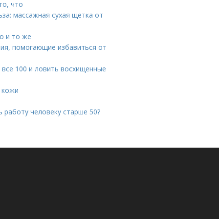
то, что
за: массажная сухая щетка от
о и то же
ния, помогающие избавиться от
а все 100 и ловить восхищенные
 кожи
ь работу человеку старше 50?