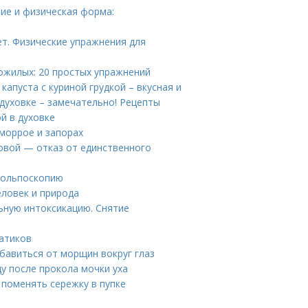
ие и физическая форма:
ет. Физические упражнения для
ожилых: 20 простых упражнений
капуста с куриной грудкой – вкусная и
 духовке – замечательно! Рецепты
й в духовке
еморрое и запорах
овой — отказ от единственного
 кольпоскопию
еловек и природа
льную интоксикацию. Снятие
гатиков
бавиться от морщин вокруг глаз
ду после прокола мочки уха
 поменять сережку в пупке