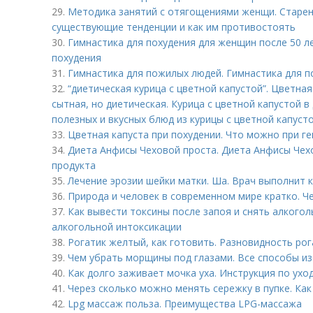
29.
Методика занятий с отягощениями женщи. Старен
существующие тенденции и как им противостоять
30.
Гимнастика для похудения для женщин после 50 л
похудения
31.
Гимнастика для пожилых людей. Гимнастика для п
32.
“диетическая курица с цветной капустой”. Цветная 
сытная, но диетическая. Курица с цветной капустой в
полезных и вкусных блюд из курицы с цветной капусто
33.
Цветная капуста при похудении. Что можно при г
34.
Диета Анфисы Чеховой проста. Диета Анфисы Чех
продукта
35.
Лечение эрозии шейки матки. Ша. Врач выполнит
36.
Природа и человек в современном мире кратко. Ч
37.
Как вывести токсины после запоя и снять алкого
алкогольной интоксикации
38.
Рогатик желтый, как готовить. Разновидность ро
39.
Чем убрать морщины под глазами. Все способы из
40.
Как долго заживает мочка уха. Инструкция по ухо
41.
Через сколько можно менять сережку в пупке. Как
42.
Lpg массаж польза. Преимущества LPG-массажа