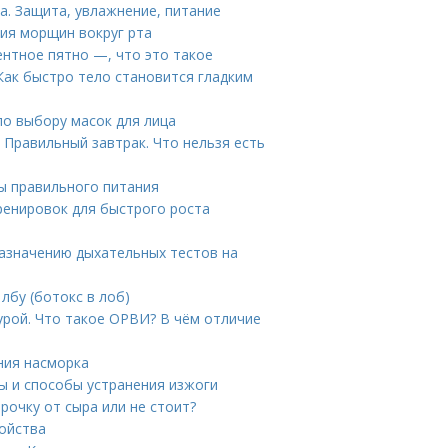
а. Защита, увлажнение, питание
ия морщин вокруг рта
ентное пятно —, что это такое
Как быстро тело становится гладким
по выбору масок для лица
 Правильный завтрак. Что нельзя есть
ы правильного питания
ренировок для быстрого роста
назначению дыхательных тестов на
лбу (ботокс в лоб)
урой. Что такое ОРВИ? В чём отличие
ния насморка
ы и способы устранения изжоги
рочку от сыра или не стоит?
войства