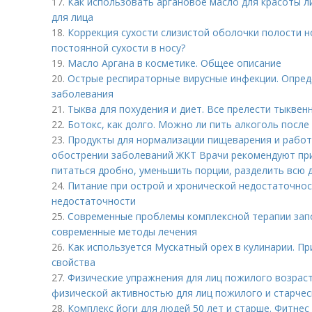
17.
Как использовать аргановое масло для красоты л
для лица
18.
Коррекция сухости слизистой оболочки полости н
постоянной сухости в носу?
19.
Масло Аргана в косметике. Общее описание
20.
Острые респираторные вирусные инфекции. Опред
заболевания
21.
Тыква для похудения и диет. Все прелести тыквен
22.
Ботокс, как долго. Можно ли пить алкоголь после
23.
Продукты для нормализации пищеварения и работ
обострении заболеваний ЖКТ Врачи рекомендуют пр
питаться дробно, уменьшить порции, разделить всю д
24.
Питание при острой и хронической недостаточнос
недостаточности
25.
Современные проблемы комплексной терапии запо
современные методы лечения
26.
Как используется Мускатный орех в кулинарии. П
свойства
27.
Физические упражнения для лиц пожилого возраст
физической активностью для лиц пожилого и старчес
28.
Комплекс йоги для людей 50 лет и старше. Фитнес