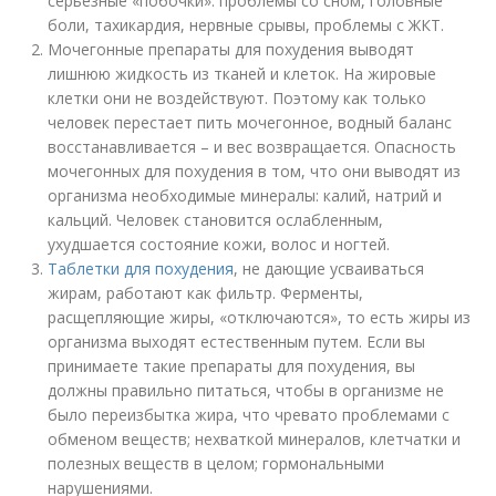
серьезные «побочки»: проблемы со сном, головные
боли, тахикардия, нервные срывы, проблемы с ЖКТ.
Мочегонные препараты для похудения выводят
лишнюю жидкость из тканей и клеток. На жировые
клетки они не воздействуют. Поэтому как только
человек перестает пить мочегонное, водный баланс
восстанавливается – и вес возвращается. Опасность
мочегонных для похудения в том, что они выводят из
организма необходимые минералы: калий, натрий и
кальций. Человек становится ослабленным,
ухудшается состояние кожи, волос и ногтей.
Таблетки для похудения
, не дающие усваиваться
жирам, работают как фильтр. Ферменты,
расщепляющие жиры, «отключаются», то есть жиры из
организма выходят естественным путем. Если вы
принимаете такие препараты для похудения, вы
должны правильно питаться, чтобы в организме не
было переизбытка жира, что чревато проблемами с
обменом веществ; нехваткой минералов, клетчатки и
полезных веществ в целом; гормональными
нарушениями.