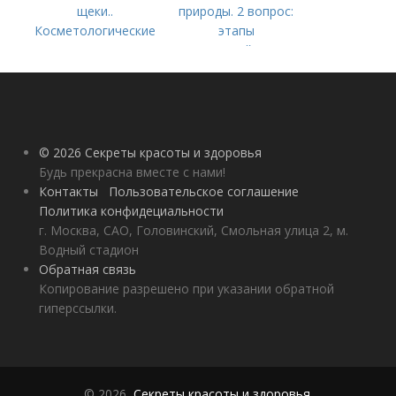
щеки..
природы. 2 вопрос:
Косметологические
этапы
процедуры
взаимодействия
природного и
социального бытия
человека.
© 2026 Секреты красоты и здоровья
Будь прекрасна вместе с нами!
Контакты
Пользовательское соглашение
Политика конфидециальности
г. Москва, САО, Головинский, Смольная улица 2, м.
Водный стадион
Обратная связь
Копирование разрешено при указании обратной
гиперссылки.
© 2026,
Секреты красоты и здоровья
.