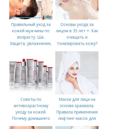
Правильный уход за
Основы ухода за
кожей мужчины по
лицом в 35 лет +. Как
возрасту. Ша.
очищать и
Защита, увлажнение,
тонизировать кожу?
питание
Советы по
Маски для лица на
антивозрастному
основе крахмала.
уходу за кожей.
Правила применения
Почему домашнего
лифтинг-масок для
ухода недостаточно
лица из крахмала