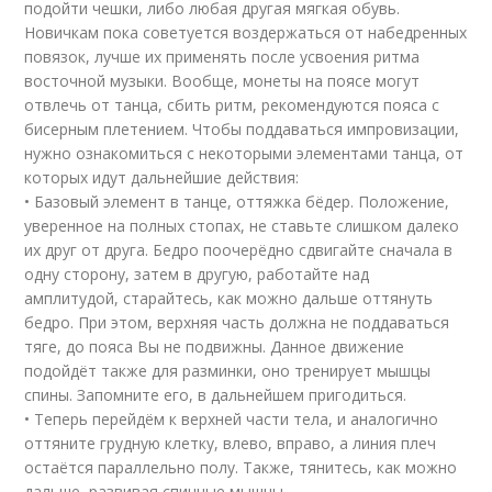
подойти чешки, либо любая другая мягкая обувь.
Новичкам пока советуется воздержаться от набедренных
повязок, лучше их применять после усвоения ритма
восточной музыки. Вообще, монеты на поясе могут
отвлечь от танца, сбить ритм, рекомендуются пояса с
бисерным плетением. Чтобы поддаваться импровизации,
нужно ознакомиться с некоторыми элементами танца, от
которых идут дальнейшие действия:
• Базовый элемент в танце, оттяжка бёдер. Положение,
уверенное на полных стопах, не ставьте слишком далеко
их друг от друга. Бедро поочерёдно сдвигайте сначала в
одну сторону, затем в другую, работайте над
амплитудой, старайтесь, как можно дальше оттянуть
бедро. При этом, верхняя часть должна не поддаваться
тяге, до пояса Вы не подвижны. Данное движение
подойдёт также для разминки, оно тренирует мышцы
спины. Запомните его, в дальнейшем пригодиться.
• Теперь перейдём к верхней части тела, и аналогично
оттяните грудную клетку, влево, вправо, а линия плеч
остаётся параллельно полу. Также, тянитесь, как можно
дальше, развивая спинные мышцы.