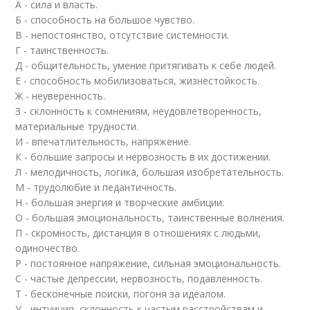
А - сила и власть.
Б - способность на большое чувство.
В - непостоянство, отсутствие системности.
Г - таинственность.
Д - общительность, умение притягивать к себе людей.
Е - способность мобилизоваться, жизнестойкость.
Ж - неуверенность.
З - склонность к сомнениям, неудовлетворенность,
материальные трудности.
И - впечатлительность, напряжение.
К - большие запросы и нервозность в их достижении.
Л - мелодичность, логика, большая изобретательность.
М - трудолюбие и педантичность.
Н - большая энергия и творческие амбиции.
О - большая эмоциональность, таинственные волнения.
П - скромность, дистанция в отношениях с людьми,
одиночество.
Р - постоянное напряжение, сильная эмоциональность.
С - частые депрессии, нервозность, подавленность.
Т - бесконечные поиски, погоня за идеалом.
У - интуиция, склонность к частым расстройствам и