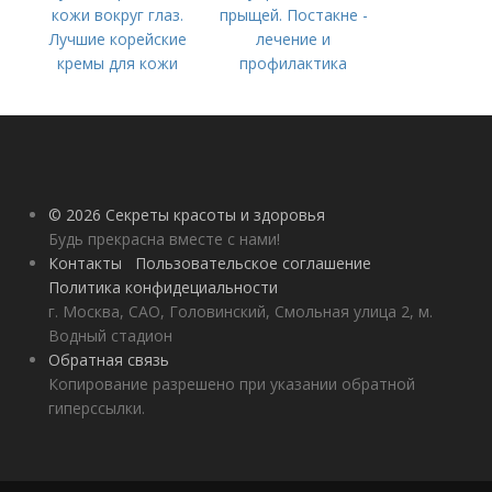
кожи вокруг глаз.
прыщей. Постакне -
Лучшие корейские
лечение и
кремы для кожи
профилактика
вокруг глаз в 2022
году
© 2026 Секреты красоты и здоровья
Будь прекрасна вместе с нами!
Контакты
Пользовательское соглашение
Политика конфидециальности
г. Москва, САО, Головинский, Смольная улица 2, м.
Водный стадион
Обратная связь
Копирование разрешено при указании обратной
гиперссылки.