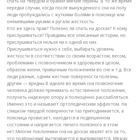
спать на твердом и бранил мягкие перины. В то же время
нередки случаи, когда после вынужденного сна на полу
люди пробуждались с жуткими болями в пояснице или
онемевшими руками и ругали жесткость.
Кто же здесь прав? Полезно ли спать на досках? К кому
прислушиваться? Правдивы все описанные истории, но
прислушиваться нельзя ни к одной из них.
Прислушиваться нужно к себе, выбирать уровень
жесткости в соответствии со своим возрастом, весом,
проблемами с позвоночником и здоровьем в целом,
образом жизни, привычным положением во сне и т.д. Все
люди разные, одним жесткие поверхности полезны,
другим — вредны.В идеале во время сна позвоночник
человека должен принимать естественное положение,
получать надежную опору и полноценно расслабляться.
Именно это и называют ортопедическим эффектом. На
слишком твердой поверхности таз приподнимается, а
поясница провисает, находится в подвешенном
состоянии и напрягается. Ничего полезного в этом
нет.Многие поклонники сна на досках хвалят его за то,
что позвоночник вытягивается и выпрямляется. Между