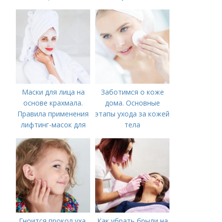
ухода недостаточно
Маски для лица на
Заботимся о коже
основе крахмала.
дома. Основные
Правила применения
этапы ухода за кожей
лифтинг-масок для
тела
лица из крахмала
Гноится прокол уха.
Как убрать брыли на