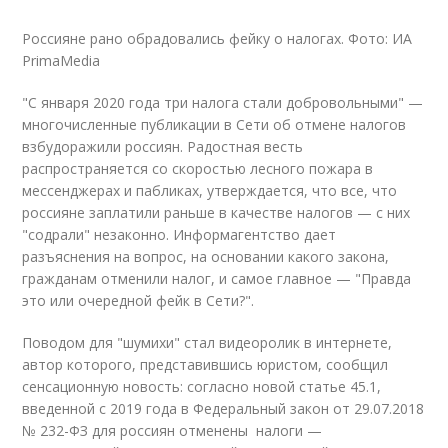
Россияне рано обрадовались фейку о налогах. Фото: ИА
PrimaMedia
"С января 2020 года три налога стали добровольными" —
многочисленные публикации в Сети об отмене налогов
взбудоражили россиян. Радостная весть
распространяется со скоростью лесного пожара в
мессенджерах и пабликах, утверждается, что все, что
россияне заплатили раньше в качестве налогов — с них
"содрали" незаконно. Информагентство дает
разъяснения на вопрос, на основании какого закона,
гражданам отменили налог, и самое главное — "Правда
это или очередной фейк в Сети?".
Поводом для "шумихи" стал
видео
ролик в интернете,
автор которого, представившись юристом, сообщил
сенсационную новость: согласно новой статье 45.1,
введенной с 2019 года в Федеральный закон от 29.07.2018
№ 232-ФЗ для россиян отменены налоги —