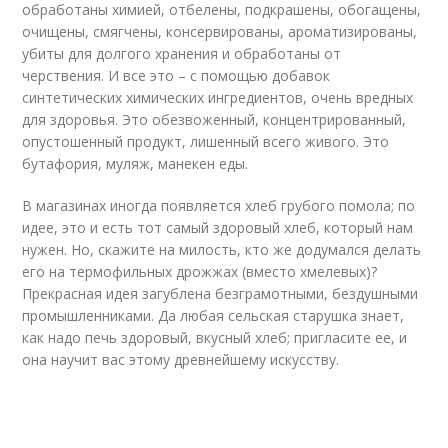
обработаны химией, отбелены, подкрашены, обогащены,
очищены, смягчены, консервированы, ароматизированы,
убиты для долгого хранения и обработаны от
черствения. И все это – с помощью добавок
синтетических химических ингредиентов, очень вредных
для здоровья. Это обезвоженный, концентрированный,
опустошенный продукт, лишенный всего живого. Это
бутафория, муляж, манекен еды.
В магазинах иногда появляется хлеб грубого помола; по
идее, это и есть тот самый здоровый хлеб, который нам
нужен. Но, скажите на милость, кто же додумался делать
его на термофильных дрожжах (вместо хмелевых)?
Прекрасная идея загублена безграмотными, бездушными
промышленниками. Да любая сельская старушка знает,
как надо печь здоровый, вкусный хлеб; пригласите ее, и
она научит вас этому древнейшему искусству.