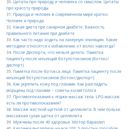
30.
Цитаты про природу и человека со смыслом. Цитаты
про красоту природы
31.
Природа и человек в современном мире кратко.
Человек и природа
32.
Какая диета при сахарном диабете. Важность
правильного питания при диабете
33.
Как часто надо ходить на лазерную эпиляцию. Какие
методики относятся к избавлению от волос навсегда?
34.
После Диспорта, что нельзя делать. Памятка
пациенту после инъекций ботулотоксинов (ботокс/
диспорт)
35.
Памятка после ботокса лица. Памятка пациенту после
инъекций ботулотоксинов (ботокс/диспорт)
36.
Как укрепить кожу под глазами. Как разгладить
морщины под глазами – советы косметолога
37.
Противопоказания к лпджи массаж тела. LPG-массаж:
есть ли противопоказания?
38.
Массаж жесткой щеткой от целлюлита. В чем польза:
массажная сухая щетка от целлюлита
39.
Мужчины после 40 здоровье. Мотор барахлит
40.
Картинки выглядишь на все 100. 5 простых способов