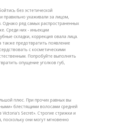
обойтись без эстетической
 и правильно ухаживали за лицом,
. Однако ряд самых распространенных
. Среди них - иньекции
губные складки, коррекция овала лица.
 а также предотвратить появление
сердствовать с косметическими
стественным. Попробуйте выполнять
твратить опущение уголков губ,
ольшой плюс. При прочих равных вы
нными» блестящими волосами средней
ictoria's Secret». Строгие стрижки и
, поскольку они могут мгновенно