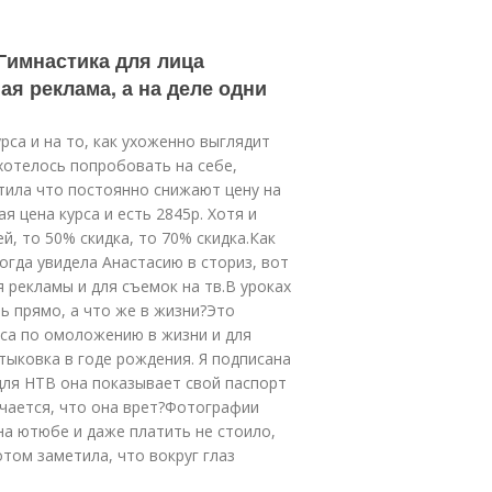
Гимнастика для лица
ая реклама, а на деле одни
рса и на то, как ухоженно выглядит
хотелось попробовать на себе,
тила что постоянно снижают цену на
я цена курса и есть 2845р. Хотя и
ей, то 50% скидка, то 70% скидка.Как
огда увидела Анастасию в сториз, вот
я рекламы и для съемок на тв.В уроках
ь прямо, а что же в жизни?Это
са по омоложению в жизни и для
тыковка в годе рождения. Я подписана
 для НТВ она показывает свой паспорт
чается, что она врет?Фотографии
на ютюбе и даже платить не стоило,
том заметила, что вокруг глаз