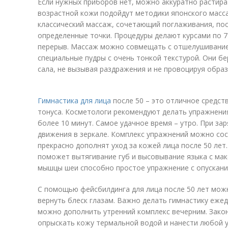
Если нужных приборов нет, можно аккуратно растира
возрастной кожи подойдут методики японского масса
классический массаж, сочетающий поглаживания, пос
определенные точки. Процедуры делают курсами по 7
перерыв. Массаж можно совмещать с отшелушивание
специальные пудры с очень тонкой текстурой. Они 
сала, не вызывая раздражения и не провоцируя обра
Гимнастика для лица
после 50 – это отличное средст
тонуса. Косметологи рекомендуют делать упражнени
более 10 минут. Самое удачное время – утро. При за
движения в зеркале. Комплекс упражнений можно со
прекрасно дополнят уход за кожей лица после 50 лет
поможет вытягивание губ и высовывание языка с ма
мышцы шеи способно простое упражнение с опускание
С помощью фейсбилдинга для лица после 50 лет мож
вернуть блеск глазам. Важно делать гимнастику ежедн
можно дополнить утренний комплекс вечерним. Зако
опрыскать кожу термальной водой и нанести любой 