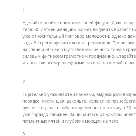
1
Уделяйте особое внимание своей фигуре. Даже если 
тела 50- летней женщины может выдавать возраст бо
уже относительный приговор молодости, однако даже
годы без регулярных силовых тренировок. Провисающ
на спине и общее отсутствие мышечного тонуса сраз
силовым фитнесом грамотно и продуманно. Старайтес
мышцы слишком рельефными, но и не позволяйте им т
2
Тщательно ухаживайте за зонами, выдающими возраст
порядке. Кисти, шея, декольте, колени: не пренебре
лучше это делать заблаговременно, поскольку в 50
уже гораздо сложнее. Защищайтесь от ультрафиолет
пигментных пятен и глубоких морщин на теле.
3