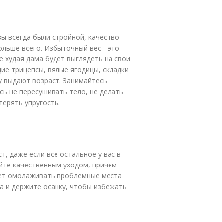
вы всегда были стройной, качество
льше всего. Избыточный вес - это
 худая дама будет выглядеть на свои
ие трицепсы, вялые ягодицы, складки
у выдают возраст. Занимайтесь
ь не пересушивать тело, не делать
ерять упругость.
, даже если все остальное у вас в
гайте качественным уходом, причем
 лет омолаживать проблемные места
а и держите осанку, чтобы избежать