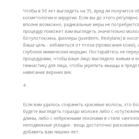
Чтобы в 50 лет выглядеть на 35, вряд ли получится 
косметологии и хирургии. Если вы до этого регулярно
вполне возможно, радикальные меры не потребуются
процедур поможет вам выглядеть значительно моложе
ботулотоксина, филлеры (Juvederm, Restylane) в носо
Ваша цель - избавиться от птоза (провисания кожи),
глубоких мимических морщин. Постарайтесь не переу
процедурами, чтобы ваше лицо выглядело живым и е
гимнастику для лица, чтобы укрепить мышцы и предо
нависание верхних век.
4
Если вам удалось сохранить красивые волосы, это б
будете выглядеть гораздо моложе либо с «отутюже
длины, либо с небрежными локонами в стиле «ангелов V
неподвижные укладки - вещь достаточно рискованная
добавить вам лишних лет.