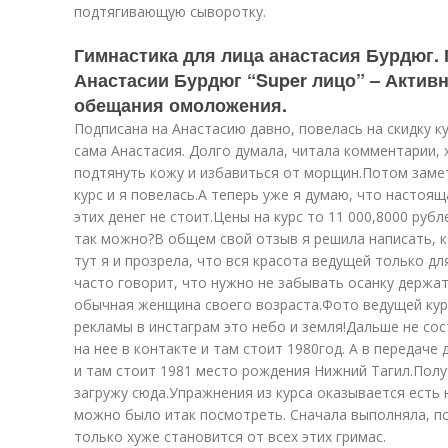
подтягивающую сыворотку.
Гимнастика для лица анастасия Бурдюг. 
Анастасии Бурдюг “Super лицо” – Активн
обещания омоложения.
Подписана на Анастасию давно, повелась на скидку ку
сама Анастасия. Долго думала, читала комментарии, 
подтянуть кожу и избавиться от морщин.Потом заме
курс и я повелась.А теперь уже я думаю, что настояща
этих денег не стоит.Цены на курс то 11 000,8000 рубл
так можно?В общем свой отзыв я решила написать, к
тут я и прозрела, что вся красота ведущей только дл
часто говорит, что нужно не забывать осанку держат
обычная женщина своего возраста.Фото ведущей кур
рекламы в инстаграм это небо и земля!Дальше не сос
на нее в контакте и там стоит 1980год. А в передаче
и там стоит 1981 место рождения Нижний Тагил.Полу
загружу сюда.Упражнения из курса оказывается есть 
можно было итак посмотреть. Сначала выполняла, по
только хуже становится от всех этих гримас.