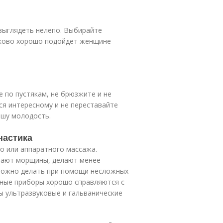
выглядеть нелепо. Выбирайте
наково хорошо подойдет женщине
 по пустякам, не брюзжите и не
ся интересному и не переставайте
ашу молодость.
настика
го или аппаратного массажа.
вают морщины, делают менее
 можно делать при помощи несложных
мные приборы хорошо справляются с
ы ультразвуковые и гальванические