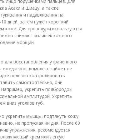
ть лицо подушечками пальцев. Для
жа Асахи и Шиацу, а также
тукивания и надавливания на
-10 дней, затем нужен короткий
м кожи. Для процедуры используются
бережно снимают излишек кожного
зование морщин.
во для восстановления утраченного
я ежедневно, комплекс займет не
рядке полезно контролировать
ставить самостоятельно, они
. Например, укрепить подбородок
ксимальной амплитудой. Укрепить
м вниз уголков губ.
но укрепить мышцы, подтянуть кожу,
евно, не пропуская ни дня. После 60
нчив упражнения, рекомендуется
увлажняющий крем или легкую