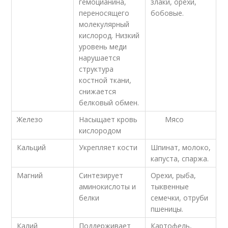
гемоцианина,
злаки, орехи,
переносящего
бобовые.
молекулярный
кислород. Низкий
уровень меди
нарушается
структура
костной ткани,
снижается
белковый обмен.
Железо
Насыщает кровь
Мясо
кислородом
Кальций
Укрепляет кости
Шпинат, молоко,
капуста, спаржа.
Магний
Синтезирует
Орехи, рыба,
аминокислоты и
тыквенные
белки
семечки, отруби
пшеницы.
Калий
Поддерживает
Картофель,