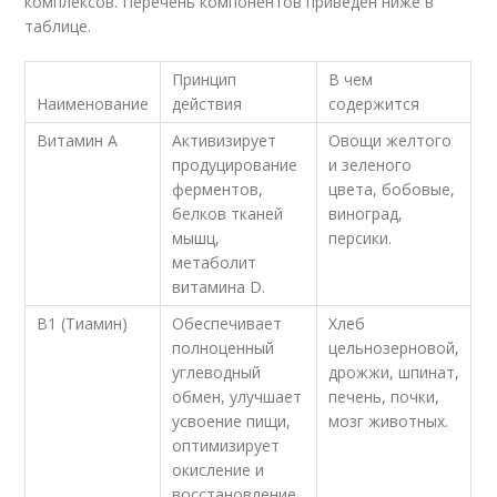
комплексов. Перечень компонентов приведен ниже в
таблице.
Принцип
В чем
Наименование
действия
содержится
Витамин А
Активизирует
Овощи желтого
продуцирование
и зеленого
ферментов,
цвета, бобовые,
белков тканей
виноград,
мышц,
персики.
метаболит
витамина D.
B1 (Тиамин)
Обеспечивает
Хлеб
полноценный
цельнозерновой,
углеводный
дрожжи, шпинат,
обмен, улучшает
печень, почки,
усвоение пищи,
мозг животных.
оптимизирует
окисление и
восстановление