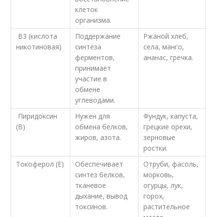
клеток
организма.
В3 (кислота
Поддержание
Ржаной хлеб,
никотиновая)
синтеза
села, манго,
ферментов,
ананас, гречка.
принимает
участие в
обмене
углеводами.
Пиридоксин
Нужен для
Фундук, капуста,
(В)
обмена белков,
грецкие орехи,
жиров, азота.
зерновые
ростки.
Токоферол (Е)
Обеспечивает
Отруби, фасоль,
синтез белков,
морковь,
тканевое
огурцы, лук,
дыхание, вывод
горох,
токсинов.
растительное