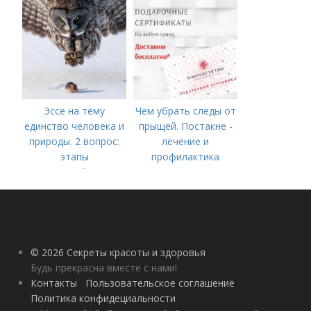
году
Эссе на тему
Чем убрать следы от
единство человека и
прыщей. Постакне -
природы. 2 вопрос:
лечение и
этапы
профилактика
взаимодействия
природного и
социального бытия
человека.
© 2026 Секреты красоты и здоровья
Будь прекрасна вместе с нами!
Контакты
Пользовательское соглашение
Политика конфидециальности