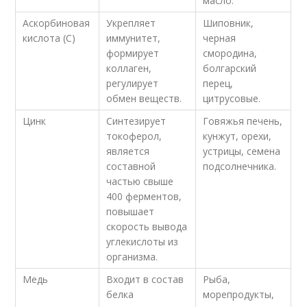
масло.
Аскорбиновая
Укрепляет
Шиповник,
кислота (С)
иммунитет,
черная
формирует
смородина,
коллаген,
болгарский
регулирует
перец,
обмен веществ.
цитрусовые.
Цинк
Синтезирует
Говяжья печень,
токоферол,
кунжут, орехи,
является
устрицы, семена
составной
подсолнечника.
частью свыше
400 ферментов,
повышает
скорость вывода
углекислоты из
организма.
Медь
Входит в состав
Рыба,
белка
морепродукты,