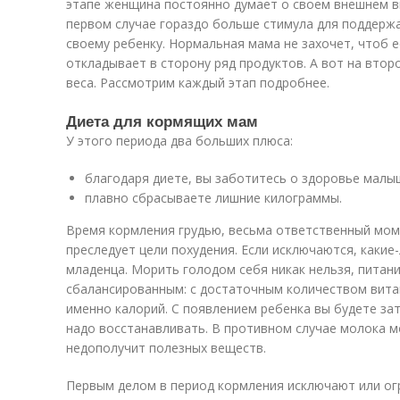
этапе женщина постоянно думает о своем внешнем ви
первом случае гораздо больше стимула для поддержа
своему ребенку. Нормальная мама не захочет, чтоб 
откладывает в сторону ряд продуктов. А вот на втор
веса. Рассмотрим каждый этап подробнее.
Диета для кормящих мам
У этого периода два больших плюса:
благодаря диете, вы заботитесь о здоровье малы
плавно сбрасываете лишние килограммы.
Время кормления грудью, весьма ответственный моме
преследует цели похудения. Если исключаются, какие
младенца. Морить голодом себя никак нельзя, пита
сбалансированным: с достаточным количеством витам
именно калорий. С появлением ребенка вы будете зат
надо восстанавливать. В противном случае молока м
недополучит полезных веществ.
Первым делом в период кормления исключают или ог