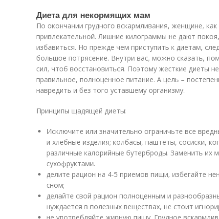
Диета для некормящих мам
По окончании грудного вскармливания, женщине, как 
привлекательной. Лишние килограммы не дают покоя,
избавиться. Но прежде чем приступить к диетам, сле
большое потрясение. Внутри вас, можно сказать, по
сил, чтоб восстановиться. Поэтому жесткие диеты не
правильное, полноценное питание. А цель – постепен
навредить и без того уставшему организму.
Принципы щадящей диеты:
Исключите или значительно ограничьте все вред
и хлебные изделия; колбасы, паштеты, сосиски, ко
различные калорийные бутерброды. Заменить их 
сухофруктами.
делите рацион на 4-5 приемов пищи, избегайте не
сном;
делайте свой рацион полноценным и разнообразн
нуждается в полезных веществах, не стоит игнори
не употребляйте жирную пищу. Грудное вскармлив