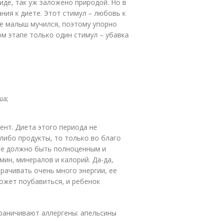
де, так уж заложено природой. Но в
ния к диете. Этот стимул – любовь к
ее малыш мучился, поэтому упорно
ом этапе только один стимул – убавка
ша;
нт. Диета этого периода не
-либо продукты, то только во благо
ние должно быть полноценным и
ин, минералов и калорий. Да-да,
рачивать очень много энергии, ее
ожет поубавиться, и ребенок
раничивают аллергены: апельсины