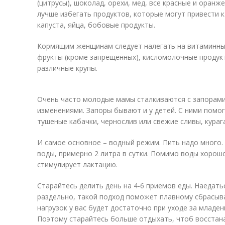
(цитрусы), шоколад, орехи, мед, все красные и оранж
лучше избегать продуктов, которые могут привести к
капуста, яйца, бобовые продукты.
Кормящим женщинам следует налегать на витаминны
фрукты (кроме запрещенных), кисломолочные продукт
различные крупы.
Очень часто молодые мамы сталкиваются с запорами
изменениями. Запоры бывают и у детей. С ними помог
тушеные кабачки, чернослив или свежие сливы, кураг
И самое основное – водный режим. Пить надо много.
воды, примерно 2 литра в сутки. Помимо воды хорош
стимулирует лактацию.
Старайтесь делить день на 4-6 приемов еды. Наедать
раздельно, такой подход поможет плавному сбрасыв
нагрузок у вас будет достаточно при уходе за младе
Поэтому старайтесь больше отдыхать, чтоб восстана