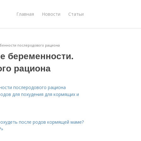
Главная
Новости
Статьи
обенности послеродового рациона
ле беременности.
го рациона
нности послеродового рациона
родов для похудения для кормящих и
похудеть после родов кормящей маме?
?»