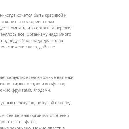
никогда хочется быть красивой и
 и хочется поскорее от них
дует помнить, что организм пережил
менялось все. Организму надо много
 подойдут. Упор надо делать на
ное снижение веса, дабы не
ные продукты: всевозможные выпечки
пчености; шоколадки и конфетки;
можно фруктами, ягодами,
нужных перекусов, не кушайте перед
ым. Сейчас ваш организм особенно
ровать этот факт;
ание закончено, можно ввести в