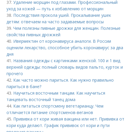
37.
Удаление морщин под глазами. Профессиональный
уход за кожей — путь к избавлению от морщин
38.
Последствия прокола ушей. Прокалывание ушек
детям: отвечаем на часто задаваемые вопросы
39.
Чем полезны пивные дрожжи для женщин. Полезные
свойства пивных дрожжей
40.
Ивермектин от коронавируса аналоги. В России
оценили лекарство, способное убить коронавирус за два
дня
41.
Названия одежды с картинками женской. 100 и 1 вид
верхней одежды: полный словарь видов пальто, курток и
прочего
42.
Как часто можно париться. Как нужно правильно
париться в бане?
43.
Научиться восточным танцам. Как научиться
танцевать восточный танец дома
44.
Как питаться спортсмену вегетарианцу. Чем
отличается питание спортсменов-веганов
45.
Прививка от кори живая вакцина или нет. Прививка от
кори куда делают. График прививок от кори и пути
введения вакцины