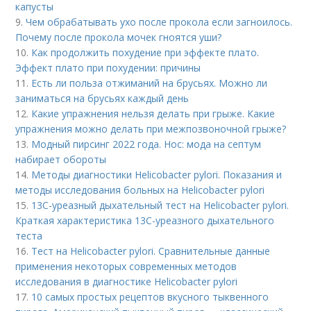
капусты
9.
Чем обрабатывать ухо после прокола если загноилось.
Почему после прокола мочек гноятся уши?
10.
Как продолжить похудение при эффекте плато.
Эффект плато при похудении: причины
11.
Есть ли польза отжиманий на брусьях. Можно ли
заниматься на брусьях каждый день
12.
Какие упражнения нельзя делать при грыже. Какие
упражнения можно делать при межпозвоночной грыже?
13.
Модный пирсинг 2022 года. Нос: мода на септум
набирает обороты
14.
Методы диагностики Helicobacter pylori. Показания и
методы исследования больных на Helicobacter pylori
15.
13С-уреазный дыхательный тест на Helicobacter pylori.
Краткая характеристика 13С-уреазного дыхательного
теста
16.
Тест на Helicobacter pylori. Сравнительные данные
применения некоторых современных методов
исследования в диагностике Helicobacter pylori
17.
10 самых простых рецептов вкусного тыквенного