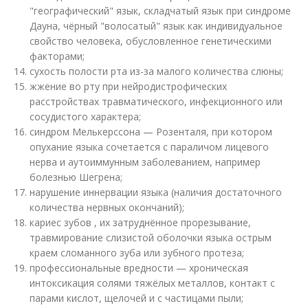
"географический" язык, складчатый язык при синдроме
Дауна, чёрный "волосатый" язык как индивидуальное
свойство человека, обусловленное генетическими
факторами
;
сухость полости рта из-за малого количества слюны;
жжение во рту при нейродистрофических
расстройствах травматического, инфекционного или
сосудистого характера
;
синдром Мелькерссона — Розенталя, при котором
опухание языка сочетается с параличом лицевого
нерва и аутоиммунным заболеванием, например
болезнью Шегрена
;
нарушение иннервации языка (наличия достаточного
количества нервных окончаний)
;
кариеc зубов , их затруднённое прорезывание,
травмирование слизистой оболочки языка острым
краем сломанного зуба или зубного протеза
;
профессиональные вредности — хроническая
интоксикация солями тяжёлых металлов, контакт с
парами кислот, щелочей и с частицами пыли;