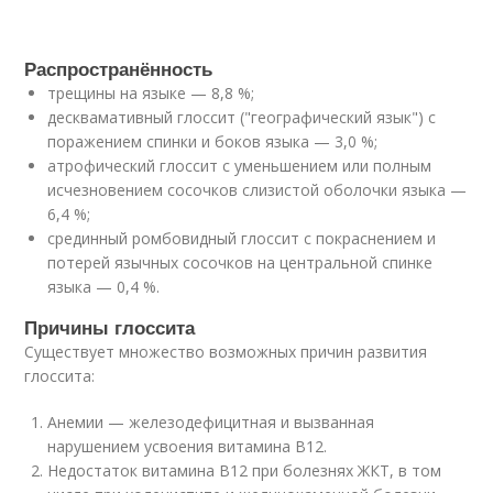
Распространённость
трещины на языке — 8,8 %;
десквамативный глоссит ("географический язык") с
поражением спинки и боков языка — 3,0 %;
атрофический глоссит с уменьшением или полным
исчезновением сосочков слизистой оболочки языка —
6,4 %;
срединный ромбовидный глоссит с покраснением и
потерей язычных сосочков на центральной спинке
языка — 0,4 %
.
Причины глоссита
Существует множество возможных причин развития
глоссита:
Анемии — железодефицитная и вызванная
нарушением усвоения витамина B12
.
Недостаток витамина В12 при болезнях ЖКТ, в том