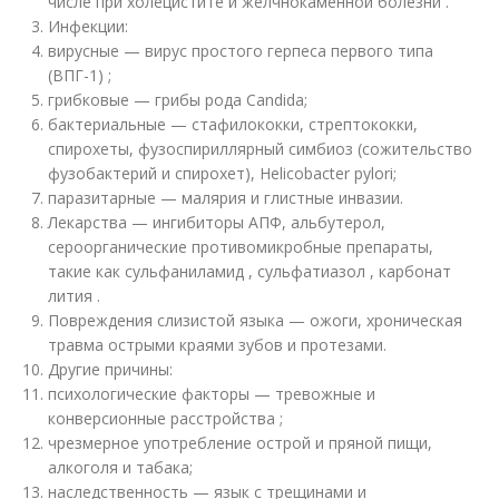
числе при холецистите и желчнокаменной болезни .
Инфекции:
вирусные — вирус простого герпеса первого типа
(ВПГ-1)
;
грибковые — грибы рода Candida
;
бактериальные — стафилококки, стрептококки,
спирохеты, фузоспириллярный симбиоз (сожительство
фузобактерий и спирохет), Helicobacter pylori
;
паразитарные — малярия и глистные инвазии
.
Лекарства — ингибиторы АПФ, альбутерол,
сероорганические противомикробные препараты,
такие как сульфаниламид , сульфатиазол , карбонат
лития
.
Повреждения слизистой языка — ожоги, хроническая
травма острыми краями зубов и протезами.
Другие причины:
психологические факторы — тревожные и
конверсионные расстройства ;
чрезмерное употребление острой и пряной пищи,
алкоголя и табака;
наследственность — язык с трещинами и