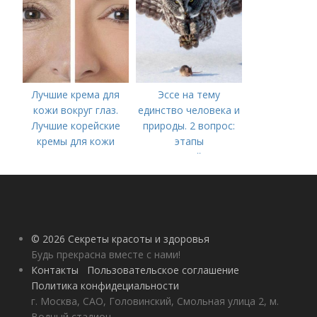
Лучшие крема для
Эссе на тему
кожи вокруг глаз.
единство человека и
Лучшие корейские
природы. 2 вопрос:
кремы для кожи
этапы
вокруг глаз в 2022
взаимодействия
году
природного и
социального бытия
человека.
© 2026 Секреты красоты и здоровья
Будь прекрасна вместе с нами!
Контакты
Пользовательское соглашение
Политика конфидециальности
г. Москва, САО, Головинский, Смольная улица 2, м.
Водный стадион