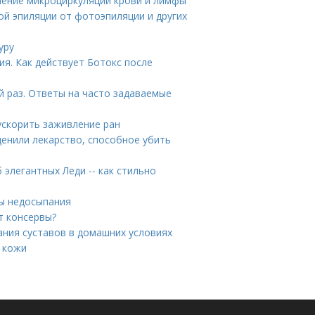
шение микроциркуляции крови и лимфы
ой эпиляции от фотоэпиляции и других
уру
ия. Как действует Ботокс после
 раз. Ответы на часто задаваемые
ускорить заживление ран
ценили лекарство, способное убить
 элегантных Леди -- как стильно
ы недосыпания
т консервы?
ания суставов в домашних условиях
 кожи