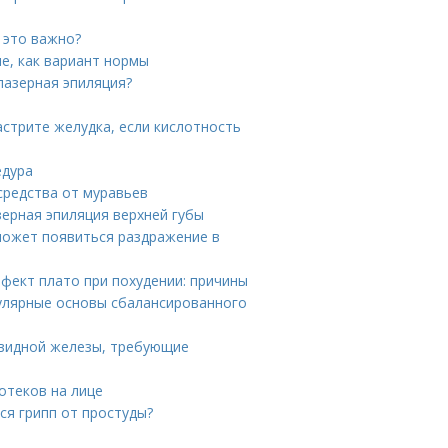
 это важно?
е, как вариант нормы
лазерная эпиляция?
астрите желудка, если кислотность
едура
средства от муравьев
зерная эпиляция верхней губы
может появиться раздражение в
фект плато при похудении: причины
улярные основы сбалансированного
овидной железы, требующие
отеков на лице
ся грипп от простуды?