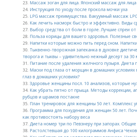
23.
Массаж зоган для лица. Японский массаж для лиц
24.
Инструкция по уходу после прокола мочки уха
25.
LPG массаж преимущества. Вакуумный массаж LP
26.
Как лечить насморк быстро и эффективно. Виды с
27.
Выбор средства от боли в горле. Лучшие спреи от
28.
Польза корицы для вашего здоровья. Полезные с
29.
Напитки которые можно пить перед сном. Напитки
30.
Тыквенно-творожная запеканка в духовке диетиче
творога и тыквы – удивительно нежный десерт за 30 
31.
Питание после удаления желчного пузыря. Диета 
32.
Маски под глаза от морщин в домашних условиях п
глаз в домашних условиях?
33.
Здоровье женщины посл. 10 анализов, которые ну
34.
Как убрать пятно от прыща. Методы коррекции, а
рубцов и шрамов постакне
35.
План тренировок для женщины 50 лет. Комплекс 
36.
Программа для похудения для женщин 50 лет. Поч
как противостоять набору веса
37.
Диета номер три по Певзнеру при запорах. Общие
38.
Растолстевшая до 100 килограммов Анфиса Чехов