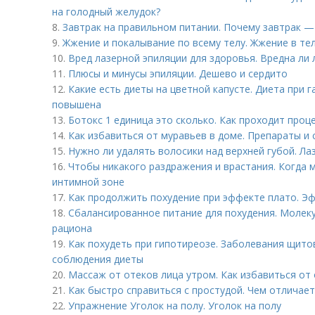
на голодный желудок?
8.
Завтрак на правильном питании. Почему завтрак —
9.
Жжение и покалывание по всему телу. Жжение в тел
10.
Вред лазерной эпиляции для здоровья. Вредна ли 
11.
Плюсы и минусы эпиляции. Дешево и сердито
12.
Какие есть диеты на цветной капусте. Диета при г
повышена
13.
Ботокс 1 единица это сколько. Как проходит проц
14.
Как избавиться от муравьев в доме. Препараты и 
15.
Нужно ли удалять волосики над верхней губой. Ла
16.
Чтобы никакого раздражения и врастания. Когда 
интимной зоне
17.
Как продолжить похудение при эффекте плато. Эф
18.
Сбалансированное питание для похудения. Молек
рациона
19.
Как похудеть при гипотиреозе. Заболевания щит
соблюдения диеты
20.
Массаж от отеков лица утром. Как избавиться от 
21.
Как быстро справиться с простудой. Чем отличает
22.
Упражнение Уголок на полу. Уголок на полу