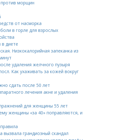
а против морщин
G
редств от насморка
 боли в горле для взрослых
войства
 в диете
ская. Низкокалорийная запеканка из
минут
после удаления желчного пузыря
осл. Как ухаживать за кожей вокруг
жно сдать после 50 лет
ппаратного лечения акне и удаления
упражнений для женщины 55 лет
ему женщины «за 40» поправляются, и
 правила
а вызвала грандиозный скандал