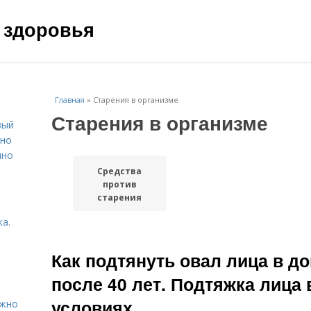
 здоровья
Главная
»
Старения в организме
Старения в организме
вый
ьно
пно
Средства
против
старения
а.
Как подтянуть овал лица в д
после 40 лет. Подтяжка лица
условиях
ужно