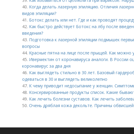
39.
Как избавиться от целлюлита при варикозе. Нару
40.
Когда делать лазерную эпиляцию. Отличия лазерн
видов эпиляции?
41.
Ботокс делать или нет. Где и как проводят процед
42.
Как быстро действует Ботокс на лбу после введен
введения?
43.
Подготовка к лазерной эпиляции подмышек первый
вопросы
44.
Красные пятна на лице после прыщей. Как можно 
45.
Ивермектин от коронавируса аналоги. В России о
коронавирус за два дня
46.
Как выглядеть стильно в 30 лет. Базовый гардероб
одеваться в 30 и выглядеть великолепно
47.
К чему приводит недосыпание у женщин. Симптом
48.
Консервированные продукты список. Какие бываю
49.
Как лечить болезни суставов. Как лечить заболев
50.
Очень дряблая кожа декольте. Причины обвисшей