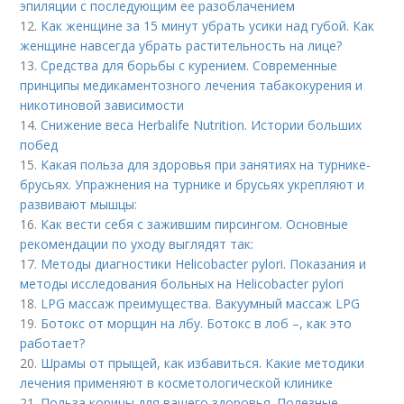
эпиляции с последующим ее разоблачением
12.
Как женщине за 15 минут убрать усики над губой. Как
женщине навсегда убрать растительность на лице?
13.
Средства для борьбы с курением. Современные
принципы медикаментозного лечения табакокурения и
никотиновой зависимости
14.
Снижение веса Herbalife Nutrition. Истории больших
побед
15.
Какая польза для здоровья при занятиях на турнике-
брусьях. Упражнения на турнике и брусьях укрепляют и
развивают мышцы:
16.
Как вести себя с зажившим пирсингом. Основные
рекомендации по уходу выглядят так:
17.
Методы диагностики Helicobacter pylori. Показания и
методы исследования больных на Helicobacter pylori
18.
LPG массаж преимущества. Вакуумный массаж LPG
19.
Ботокс от морщин на лбу. Ботокс в лоб –, как это
работает?
20.
Шрамы от прыщей, как избавиться. Какие методики
лечения применяют в косметологической клинике
21.
Польза корицы для вашего здоровья. Полезные