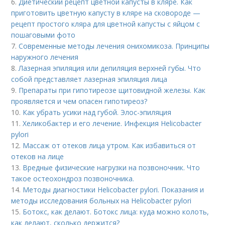
6.
Диетический рецепт цветной капусты в кляре. Как
приготовить цветную капусту в кляре на сковороде —
рецепт простого кляра для цветной капусты с яйцом с
пошаговыми фото
7.
Современные методы лечения онихомикоза. Принципы
наружного лечения
8.
Лазерная эпиляция или депиляция верхней губы. Что
собой представляет лазерная эпиляция лица
9.
Препараты при гипотиреозе щитовидной железы. Как
проявляется и чем опасен гипотиреоз?
10.
Как убрать усики над губой. Элос-эпиляция
11.
Хеликобактер и его лечение. Инфекция Helicobacter
pylori
12.
Массаж от отеков лица утром. Как избавиться от
отеков на лице
13.
Вредные физические нагрузки на позвоночник. Что
такое остеохондроз позвоночника.
14.
Методы диагностики Helicobacter pylori. Показания и
методы исследования больных на Helicobacter pylori
15.
Ботокс, как делают. Ботокс лица: куда можно колоть,
как делают, сколько держится?