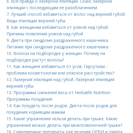
6.
Вся правда о лазерной эпиляции. Сеанс лазерной
эпиляции с последующим ее разоблачением
7.
Лучший способ избавиться от волос над верхней губой.
Виды эпиляции верхней губы
8.
Как женщинам избавиться от усиков над губой.
Причины появления усиков над губой
9.
Диета при синдроме раздраженного кишечника.
Питание при синдроме раздраженного кишечника
10.
Волосы на подбородке у женщин. Почему на
подбородке растут волосы?
11.
Как женщине избавиться от усов. Гирсутизм -
проблема косметологии или опасное расстройство?
12.
Лазерная эпиляция над губой. Лазерная эпиляция
верхней губы
13.
Программа снижения веса от Herbalife Nutrition.
Программы похудения
14.
Как похудеть после родов. Диета после родов для
похудения кормящим мамам
15.
Какие упражнения нельзя делать при грыже. Какие
упражнения можно делать при межпозвоночной грыже?
16.
Современные препараты для лечения ОРВИ и гриппа.