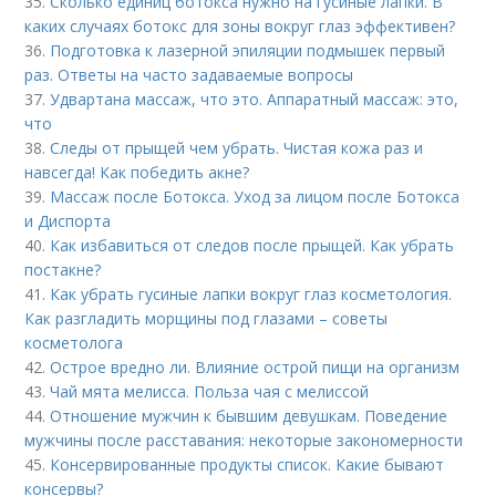
35.
Сколько единиц ботокса нужно на гусиные лапки. В
каких случаях ботокс для зоны вокруг глаз эффективен?
36.
Подготовка к лазерной эпиляции подмышек первый
раз. Ответы на часто задаваемые вопросы
37.
Удвартана массаж, что это. Аппаратный массаж: это,
что
38.
Следы от прыщей чем убрать. Чистая кожа раз и
навсегда! Как победить акне?
39.
Массаж после Ботокса. Уход за лицом после Ботокса
и Диспорта
40.
Как избавиться от следов после прыщей. Как убрать
постакне?
41.
Как убрать гусиные лапки вокруг глаз косметология.
Как разгладить морщины под глазами – советы
косметолога
42.
Острое вредно ли. Влияние острой пищи на организм
43.
Чай мята мелисса. Польза чая с мелиссой
44.
Отношение мужчин к бывшим девушкам. Поведение
мужчины после расставания: некоторые закономерности
45.
Консервированные продукты список. Какие бывают
консервы?