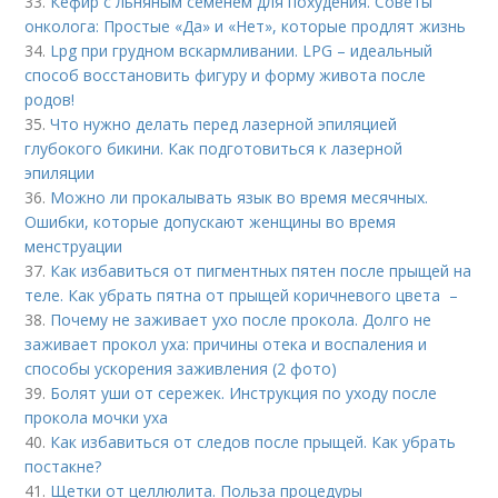
33.
Кефир с льняным семенем для похудения. Советы
онколога: Простые «Да» и «Нет», которые продлят жизнь
34.
Lpg при грудном вскармливании. LPG – идеальный
способ восстановить фигуру и форму живота после
родов!
35.
Что нужно делать перед лазерной эпиляцией
глубокого бикини. Как подготовиться к лазерной
эпиляции
36.
Можно ли прокалывать язык во время месячных.
Ошибки, которые допускают женщины во время
менструации
37.
Как избавиться от пигментных пятен после прыщей на
теле. Как убрать пятна от прыщей коричневого цвета –
38.
Почему не заживает ухо после прокола. Долго не
заживает прокол уха: причины отека и воспаления и
способы ускорения заживления (2 фото)
39.
Болят уши от сережек. Инструкция по уходу после
прокола мочки уха
40.
Как избавиться от следов после прыщей. Как убрать
постакне?
41.
Щетки от целлюлита. Польза процедуры