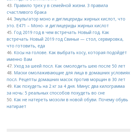
43.
Правило трех у в семейной жизни. 3 правила
счастливого брака
44.
Эмульгатор моно и диглицериды жирных кислот, что
это. Е471 – Моно- и диглицериды жирных кислот
45.
Год 2019 год в чем встречать Новый год. Как
встречать Новый 2019 год Свиньи — стол, сервировка,
что готовить, еда
46.
Косы на голове. Как выбрать косу, которая подойдёт
именно Вам
47.
Уход за шеей посл. Как омолодить шею после 50 лет
48.
Маски омолаживающие для лица в домашних условиях
посл. Рецепты домашних масок против морщин в 30 лет
49.
Как похудеть на 2 кг за 4 дня. Минус два килограмма
за ночь: 5 реальных способов похудеть во сне
50.
Как не натереть мозоли в новой обуви. Почему обувь
натирает