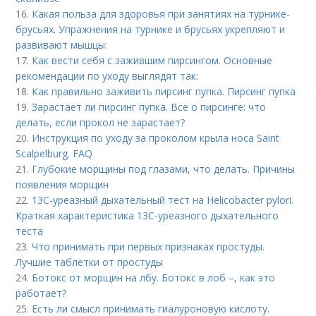
16.
Какая польза для здоровья при занятиях на турнике-
брусьях. Упражнения на турнике и брусьях укрепляют и
развивают мышцы:
17.
Как вести себя с зажившим пирсингом. Основные
рекомендации по уходу выглядят так:
18.
Как правильно заживить пирсинг пупка. Пирсинг пупка
19.
Зарастает ли пирсинг пупка. Все о пирсинге: что
делать, если прокол не зарастает?
20.
Инструкция по уходу за проколом крыла носа Saint
Scalpelburg. FAQ
21.
Глубокие морщины под глазами, что делать. Причины
появления морщин
22.
13С-уреазный дыхательный тест на Helicobacter pylori.
Краткая характеристика 13С-уреазного дыхательного
теста
23.
Что принимать при первых признаках простуды.
Лучшие таблетки от простуды
24.
Ботокс от морщин на лбу. Ботокс в лоб –, как это
работает?
25.
Есть ли смысл принимать гиалуроновую кислоту.