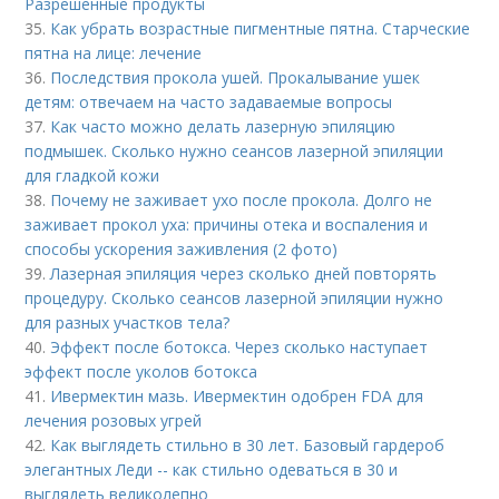
Разрешенные продукты
35.
Как убрать возрастные пигментные пятна. Старческие
пятна на лице: лечение
36.
Последствия прокола ушей. Прокалывание ушек
детям: отвечаем на часто задаваемые вопросы
37.
Как часто можно делать лазерную эпиляцию
подмышек. Сколько нужно сеансов лазерной эпиляции
для гладкой кожи
38.
Почему не заживает ухо после прокола. Долго не
заживает прокол уха: причины отека и воспаления и
способы ускорения заживления (2 фото)
39.
Лазерная эпиляция через сколько дней повторять
процедуру. Сколько сеансов лазерной эпиляции нужно
для разных участков тела?
40.
Эффект после ботокса. Через сколько наступает
эффект после уколов ботокса
41.
Ивермектин мазь. Ивермектин одобрен FDA для
лечения розовых угрей
42.
Как выглядеть стильно в 30 лет. Базовый гардероб
элегантных Леди -- как стильно одеваться в 30 и
выглядеть великолепно