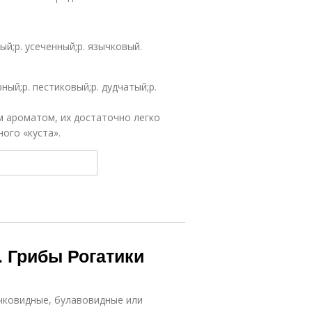
ый;р. усеченный;р. язычковый.
ный;р. пестиковый;р. дудчатый;р.
м ароматом, их достаточно легко
ого «куста».
ь. Грибы Рогатики
чковидные, булавовидные или