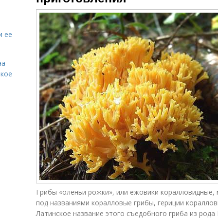
и ее
на
акое
Грибы «оленьи рожки», или ежовики коралловидные,
под названиями коралловые грибы, гериции коралло
Латинское название этого съедобного гриба из рода Г