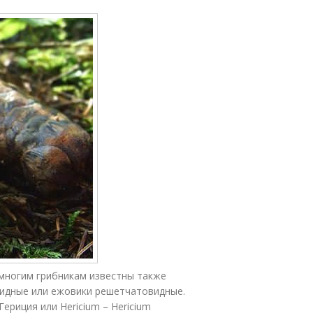
 многим грибникам известны также
видные или ежовики решетчатовидные.
ериция или Hericium – Hericium