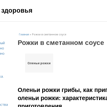
 здоровья
Главная
»
Рожки в сметанном соусе
Рожки в сметанном соусе
вый
ьно
пно
Оленьи рожки
а.
Оленьи рожки грибы, как при
оленьи рожки: характеристик
приготовления
нства