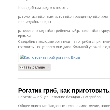
К съедобным видам относят:
р. золотистый;р. аметистовый;р. гроздевидный;р. желт
Несъедобные виды:
р. веретеновидный;р. гребенчатый;р. палевый;р. пурпур
прямой.
Съедобные молодые рогатики – это грибы с приятны
готовить. Чаще всего они дают большой урожай с одн
Читать дальше →
Рогатик гриб, как приготовит
Рогатик — общее название базидальных грибов.
Общее описание Плодовые тела прямостоячие, пало