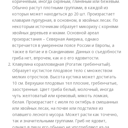
коричневым, иногда охряным, глиняным или бежевым.
Обычно растут плотными группами, в каждой из
которых может находиться до 20 шт. Произрастает
клавария пурпурная, в основном, в хвойных лесах. По
некоторым источникам образует микоризу с корнями
хвойных деревьев и мхами. Основной ареал
произрастания – Северная Америка, однако
встречается в умеренном поясе России и Европы, а
также в Китае и в Скандинавии. Данных о съедобности
гриба нет, впрочем, как и о его ядовитости.
Клавулина коралловидная (Рогатик гребенчатый).
Образует кустистое плодовое тело с множеством
мелких отростков. Высота кустика может достигать
10 см. Верхушки плодовых тел плоские, гребенчатые,
заостренные. Цвет гриба белый, молочный, иногда
чуть желтоватый или кремовый, мякоть ломкая,
белая. Произрастает с июля по октябрь в смешанных
или хвойных лесах, на почве или подстилке из
опавшего лесного мусора. Может расти как точечно,
так и значительными группами. Гриб не ядовит,
однако в пищу его обычно не употребляют из-за