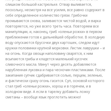
слишком большой кастрюльке. Отвар выливается,
поскольку, несмотря на все усилия, все равно содержит в
себе определенное количество грязи. Грибочки
промываются снова, заливаются чистой водой, и варка
повторяется, но уже всего треть часа. Повторяем все
манипуляции, и, наконец, гриб «оленьи рожки» в первом
приближении готов к дальнейшей обработке. В холодную
воду опускаются брусочки двух картошек, следом идут
кружки половинки крупной морковки. Листик лаврушки – и
на огонь. Когда овощи наполовину сварятся, к ним
всыпаются грибы и кладется маленький кусочек
сливочного масла. Минут через десять добавляются
нарубленная луковка и пара чесночин пластинками. После
закипания супчик сдабривается солью, перцем, зеленью,
и фактически сразу огонь гасится. Суп, основой которого
стал гриб «оленьи рожки», хорош и в горячем, и в
холодном виде. А если в тарелку добавить ложку
сметаны – вообще язык проглотить можно!