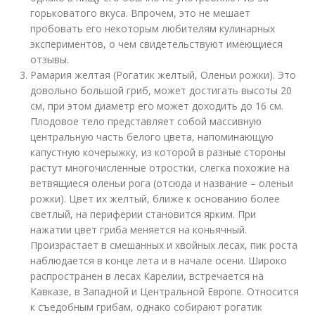
горьковатого вкуса. Впрочем, это не мешает
пробовать его некоторым любителям кулинарных
экспериментов, о чем свидетельствуют имеющиеся
отзывы.
Рамария желтая (Рогатик желтый, Оленьи рожки). Это
довольно большой гриб, может достигать высоты 20
см, при этом диаметр его может доходить до 16 см.
Плодовое тело представляет собой массивную
центральную часть белого цвета, напоминающую
капустную кочерыжку, из которой в разные стороны
растут многочисленные отростки, слегка похожие на
ветвящиеся оленьи рога (отсюда и название – оленьи
рожки). Цвет их желтый, ближе к основанию более
светлый, на периферии становится ярким. При
нажатии цвет гриба меняется на коньячный.
Произрастает в смешанных и хвойных лесах, пик роста
наблюдается в конце лета и в начале осени. Широко
распространен в лесах Карелии, встречается на
Кавказе, в Западной и Центральной Европе. Относится
к съедобным грибам, однако собирают рогатик