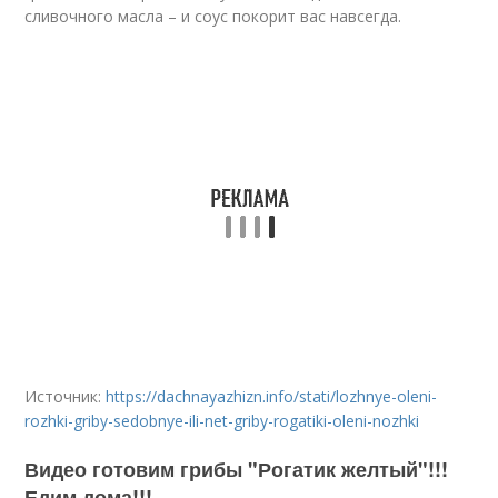
сливочного масла – и соус покорит вас навсегда.
Источник:
https://dachnayazhizn.info/stati/lozhnye-oleni-
rozhki-griby-sedobnye-ili-net-griby-rogatiki-oleni-nozhki
Видео готовим грибы "Рогатик желтый"!!!
Едим дома!!!