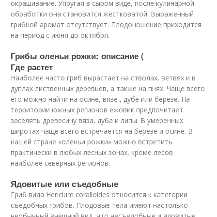
окрашивание. Упругая в сыром виде, после кулинарной
обработки она становится жестковатой. Выраженный
грибной аромат отсутствует. Плодоношение приходится
на период с июня до октября.
Грибы оленьи рожки: описание (
Где растет
Наиболее часто гриб вырастает на стволах, ветвях и в
дуплах лиственных деревьев, а также на пнях. Чаще всего
его можно найти на осине, вязе , дубе или березе. На
территории южных регионов ежовик предпочитает
заселять древесину вяза, дуба и липы. В умеренных
широтах чаще всего встречается на березе и осине. В
нашей стране «оленьи рожки» можно встретить
практически в любых лесных зонах, кроме лесов
наиболее северных регионов.
Ядовитые или съедобные
Гриб вида Hericium coralloides относится к категории
съедобных грибов. Плодовые тела имеют настолько
необычный внешний вид, что несъедобные и ядовитые