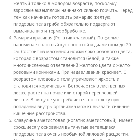
желтый только в молодом возрасте, поскольку
взрослые экземпляры начинают сильно горчить. Перед
тем как начинать готовить рамарию желтую,
плодовые тела гриба обязательно подвергают
вымачиванию и термообработке.
Рамария красивая (Рогатик красивый). По форме
напоминает плотный куст высотой и диаметром до 20
см. Состоит из массивной ножки ярко-розового цвета,
которая с возрастом становится белой, а также
многочисленных ответвлений желтого цвета с желто-
розовыми кончиками. При надавливании краснеет. С
возрастом плодовые тела утрачивают яркость и
становятся коричневым. Встречается в лиственных
лесах, растет на почве или старой перепревшей
листве. В пищу не употребляется, поскольку при
попадании внутрь организма может вызвать сильные
кишечные расстройства.
Клавулина аметистовая (Рогатик аметистовый). Имеет
сросшиеся у основания вытянутые ветвящиеся
плодовые тела очень необычной лиловой расцветки.