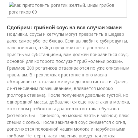
Сдобрим: грибной соус на все случаи жизни
Подливки, соусы и кетчупы могут превратить в шедевр
даже самое убогое блюдо. Если вы любите субпродукты,
вареное мясо, а яйца предпочитаете дополнять
приятными субстанциями, вам должен понравиться соус,
основой для которого послужит гриб «оленьи рожки».
Граммов 200 рогатиков отвариваются по уже описанным
правилам. В трех ложках растопленного масла
обжаривается столько же муки до золотистости. Далее,
с интенсивным помешиванием, вливается молоко
(полтора стакана). После получения довольно густой, но
однородной массы, добавляется еще полстакана молока,
в котором разболтаны два желтка и стакан бульона
(хотелось бы – грибного, но можно взять и мясной) плюс
специи с солью. После закипания соус снимается с огня,
дополняется половиной чашки молока и нарубленными
грибами. Четверть часа тушения, введенная ложка