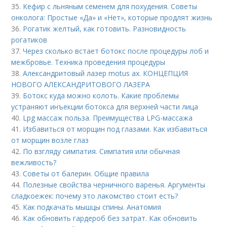
35.
Кефир с льняным семенем для похудения. Советы
онколога: Простые «Да» и «Нет», которые продлят жизнь
36.
Рогатик желтый, как готовить. Разновидность
рогатиков
37.
Через сколько встает ботокс после процедуры лоб и
межбровье. Техника проведения процедуры
38.
Александритовый лазер motus ax. КОНЦЕПЦИЯ
НОВОГО АЛЕКСАНДРИТОВОГО ЛАЗЕРА
39.
Ботокс куда можно колоть. Какие проблемы
устраняют инъекции ботокса для верхней части лица
40.
Lpg массаж польза. Преимущества LPG-массажа
41.
Избавиться от морщин под глазами. Как избавиться
от морщин возле глаз
42.
По взгляду симпатия. Симпатия или обычная
вежливость?
43.
Советы от балерин. Общие правила
44.
Полезные свойства черничного варенья. Аргументы
сладкоежек: почему это лакомство стоит есть?
45.
Как подкачать мышцы спины. Анатомия
46.
Как обновить гардероб без затрат. Как обновить