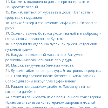
14.
Как жить полноценно дальше при панкреатите.
Панкреатит острый
15.
Как избавиться от муравьев в доме. Препараты и
средства от муравьев
16.
Хеликобактер и его лечение. Инфекция Helicobacter
pylori
17.
Сколько единиц ботокса уходит на лоб и межбровку и
глаза. Сколько сеансов требуется?
18.
Операция по удалению пупочной грыжи. Устранение
пупочной грыжи
19.
Вакуумно роликовый массаж это. Вакуумно-
роликовый массаж: описание процедуры
20.
Массаж вакуумными банками живота.
21.
Лучшие таблетки от простуды. Этиотропные средства
22.
Отеки под глазами после ботокса. В каких случаях
ботокс для зоны вокруг глаз эффективен?
23.
Рацион при сахарном диабете. Плюсы диеты при
сахарном диабете
24.
Стоит ли паниковать из-за повышенного холестерина.
Нужно ли следить за холестерином здоровым людям?
25.
Диспорт ограничения после процедуры. Диспорт или