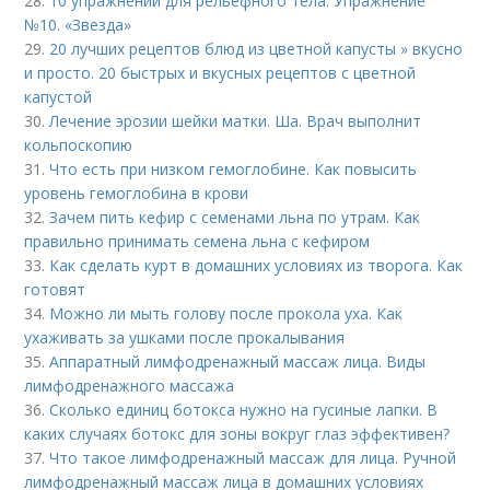
28.
10 упражнений для рельефного тела. Упражнение
№10. «Звезда»
29.
20 лучших рецептов блюд из цветной капусты » вкусно
и просто. 20 быстрых и вкусных рецептов с цветной
капустой
30.
Лечение эрозии шейки матки. Ша. Врач выполнит
кольпоскопию
31.
Что есть при низком гемоглобине. Как повысить
уровень гемоглобина в крови
32.
Зачем пить кефир с семенами льна по утрам. Как
правильно принимать семена льна с кефиром
33.
Как сделать курт в домашних условиях из творога. Как
готовят
34.
Можно ли мыть голову после прокола уха. Как
ухаживать за ушками после прокалывания
35.
Аппаратный лимфодренажный массаж лица. Виды
лимфодренажного массажа
36.
Сколько единиц ботокса нужно на гусиные лапки. В
каких случаях ботокс для зоны вокруг глаз эффективен?
37.
Что такое лимфодренажный массаж для лица. Ручной
лимфодренажный массаж лица в домашних условиях