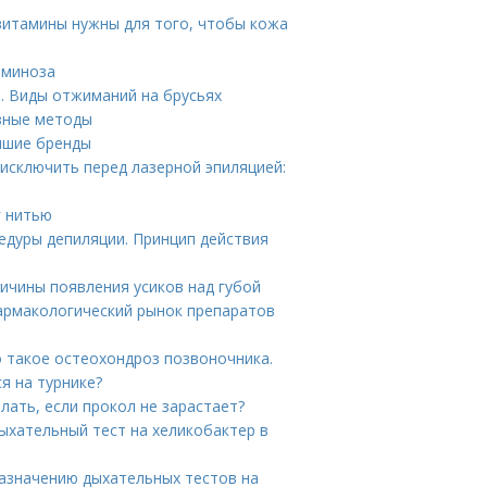
 витамины нужны для того, чтобы кожа
аминоза
. Виды отжиманий на брусьях
зные методы
учшие бренды
 исключить перед лазерной эпиляцией:
г нитью
едуры депиляции. Принцип действия
ричины появления усиков над губой
армакологический рынок препаратов
о такое остеохондроз позвоночника.
я на турнике?
елать, если прокол не зарастает?
Дыхательный тест на хеликобактер в
назначению дыхательных тестов на