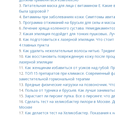
3.
Питательная маска для лица с витамином Е. Какие
была здоровой ?
4.
Витамины при заболеваниях кожи. Симптомы авит
5.
Программа отжиманий на брусьях для силы и массы
6.
Лечение хряща коленного сустава. Немедикаменто
7.
Какая эпиляция подойдет для тонких пушковых.. Л
8.
Как подготовиться к лазерной эпиляции. Что стоит
4 главных пункта
9.
Как удалить нежелательные волосы нитью. Тридин
10.
Как восстановить поврежденную кожу после проц
лазерной эпиляции
11.
Как женщинам избавиться от усиков над губой. П
12.
ТОП 15 препаратов при климаксе. Современный ф
заместительной гормональной терапии
13.
Вредные физические нагрузки на позвоночник. Чт
14.
Польза от турника и брусьев. Как лучше заниматьс
15.
Зарастает ли пирсинг пупка. Все о пирсинге: что д
16.
Сделать тест на хеликобактер пилори в Москве. 
Москве
17.
Как делается тест на Хеликобактер. Показания к 