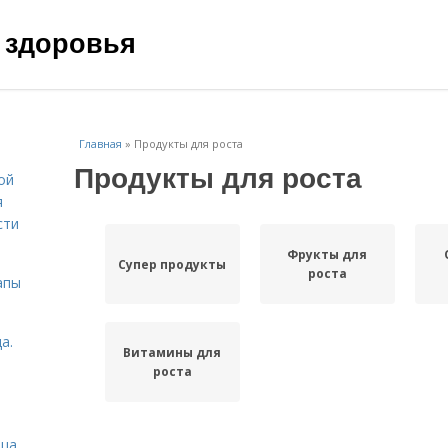
 здоровья
Главная
»
Продукты для роста
Продукты для роста
ой
я
сти
Фрукты для
Супер продукты
роста
апы
а.
Витамины для
роста
ица