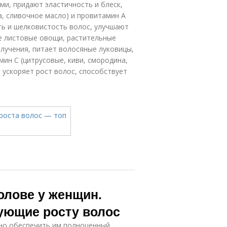
ми, придают эластичность и блеск,
а, сливочное масло) и провитамин A
ть и шелковистость волос, улучшают
ные листовые овощи, растительные
лучения, питает волосяные луковицы,
ин C (цитрусовые, киви, смородина,
 ускоряет рост волос, способствует
голове у женщин.
ующие росту волос
но обеспечить им полноценный