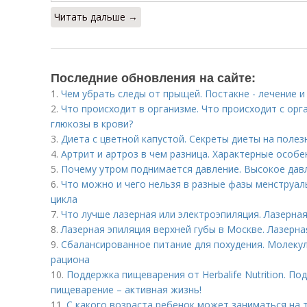
Читать дальше →
Последние обновления на сайте:
1.
Чем убрать следы от прыщей. Постакне - лечение 
2.
Что происходит в организме. Что происходит с о
глюкозы в крови?
3.
Диета с цветной капустой. Секреты диеты на поле
4.
Артрит и артроз в чем разница. Характерные особ
5.
Почему утром поднимается давление. Высокое дав
6.
Что можно и чего нельзя в разные фазы менструал
цикла
7.
Что лучше лазерная или электроэпиляция. Лазерна
8.
Лазерная эпиляция верхней губы в Москве. Лазерна
9.
Сбалансированное питание для похудения. Молеку
рациона
10.
Поддержка пищеварения от Herbalife Nutrition. 
пищеварение – активная жизнь!
11.
С какого возраста ребенок может заниматься на 