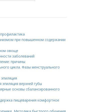
и профилактика
рганизмом при повышенном содержании
зном овоще
енности заболеваний
ление: причины
ьного цикла. Фазы менструального
я эпиляция
я эпиляция верхней губы
лярные основы сбалансированного
Поддержка пищеварения комфортное
турнике. Методика быстрого обучения