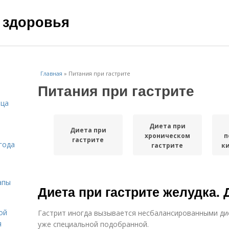
 здоровья
Главная
»
Питания при гастрите
Питания при гастрите
ица
Диета при
Диета при
хроническом
п
гастрите
года
гастрите
к
апы
Диета при гастрите желудка. 
ой
Гастрит иногда вызывается несбалансированными дие
я
уже специальной подобранной.