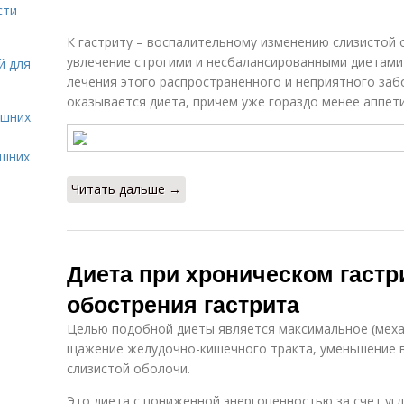
сти
К гастриту – воспалительному изменению слизистой 
увлечение строгими и несбалансированными диетами 
й для
лечения этого распространенного и неприятного за
оказывается диета, причем уже гораздо менее аппет
ашних
ашних
Читать дальше →
Диета при хроническом гастр
обострения гастрита
Целью подобной диеты является максимальное (меха
щажение желудочно-кишечного тракта, уменьшение 
слизистой оболочи.
Это диета с пониженной энергоценностью за счет угл