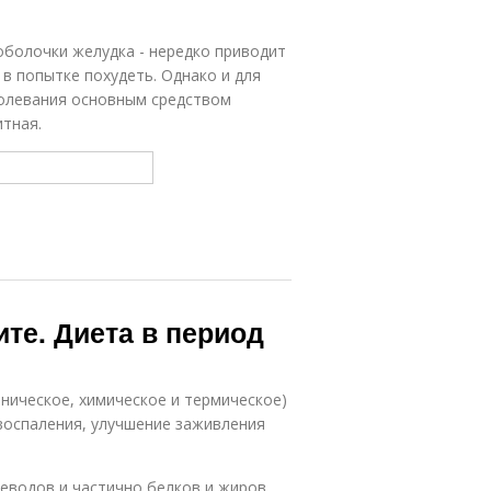
оболочки желудка - нередко приводит
в попытке похудеть. Однако и для
болевания основным средством
итная.
ите. Диета в период
ническое, химическое и термическое)
воспаления, улучшение заживления
еводов и частично белков и жиров.