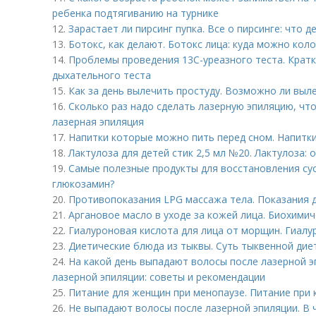
ребенка подтягиванию на турнике
12.
Зарастает ли пирсинг пупка. Все о пирсинге: что д
13.
Ботокс, как делают. Ботокс лица: куда можно коло
14.
Проблемы проведения 13С-уреазного теста. Кратк
дыхательного теста
15.
Как за день вылечить простуду. Возможно ли выле
16.
Сколько раз надо сделать лазерную эпиляцию, чт
лазерная эпиляция
17.
Напитки которые можно пить перед сном. Напитки
18.
Лактулоза для детей стик 2,5 мл №20. Лактулоза: 
19.
Самые полезные продукты для восстановления сус
глюкозамин?
20.
Противопоказания LPG массажа тела. Показания 
21.
Аргановое масло в уходе за кожей лица. Биохимич
22.
Гиалуроновая кислота для лица от морщин. Гиал
23.
Диетические блюда из тыквы. Суть тыквенной дие
24.
На какой день выпадают волосы после лазерной э
лазерной эпиляции: советы и рекомендации
25.
Питание для женщин при менопаузе. Питание при к
26.
Не выпадают волосы после лазерной эпиляции. В 