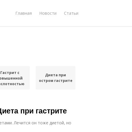
Главная
Новости
Статьи
Гастрит с
Диета при
овышенной
остром гастрите
ислотностью
Диета при гастрите
тами. Лечится он тоже диетой, но