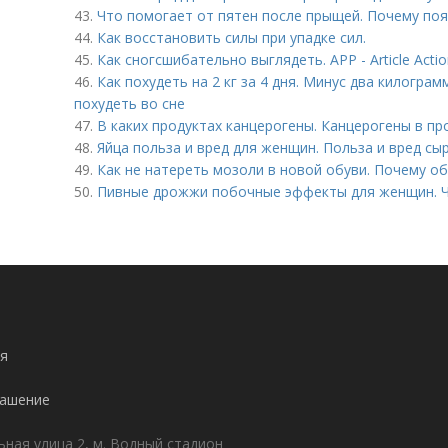
43.
Что помогает от пятен после прыщей. Почему по
44.
Как восстановить силы при упадке сил.
45.
Как сногсшибательно выглядеть. APP - Article Actio
46.
Как похудеть на 2 кг за 4 дня. Минус два килограм
похудеть во сне
47.
В каких продуктах канцерогены. Канцерогены в пр
48.
Яйца польза и вред для женщин. Польза и вред сы
49.
Как не натереть мозоли в новой обуви. Почему о
50.
Пивные дрожжи побочные эффекты для женщин. 
я
лашение
ьная улица 2, м. Водный стадион