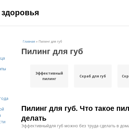
 здоровья
Главная
»
Пилинг для губ
Пилинг для губ
ица
апы
Эффективный
Скраб для губ
Скр
пилинг
года
Пилинг для губ. Что такое пил
ой
я
делать
сти
Эффективныйдля губ можно без труда сделать в дом