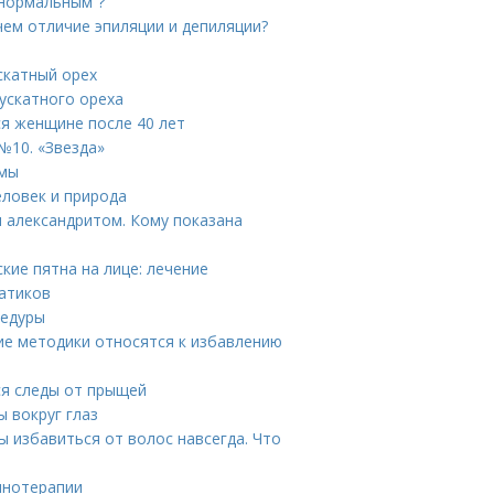
“нормальным”?
чем отличие эпиляции и депиляции?
скатный орех
ускатного ореха
ся женщине после 40 лет
№10. «Звезда»
вмы
еловек и природа
и александритом. Кому показана
кие пятна на лице: лечение
гатиков
цедуры
кие методики относятся к избавлению
ся следы от прыщей
 вокруг глаз
ы избавиться от волос навсегда. Что
инотерапии