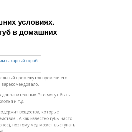
шних условиях.
 губ в домашних
ительный промежуток времени его
я зарекомендовало.
о дополнительных. Это могут быть
лопья и т.д.
 содержит вещества, которые
ствие . А как известно губы часто
рпес), поэтому мед может выступать
й.