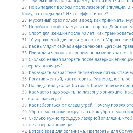
26.
Теряем в день по килограмму. Какой вес считать 
27.
Не выпадают волосы после лазерной эпиляции. В 
Кому, что подходит? И что эффективнее?
28.
Мускатный орех польза и вред, как принимать. Му
29.
Целебные свойства мускатного ореха. Действие м
30.
Спорт для женщин после 40 лет. Как тренировать
31.
10 упражнений для рельефного тела. Упражнение 
32.
Как выглядит сейчас анфиса Чехова. Детские тра
33.
Природа и человек в современном мире кратко. Ч
34.
Сколько нельзя загорать после лазерной эпиляци
лазерная эпиляция?
35.
Как убрать возрастные пигментные пятна. Старчес
36.
Рогатик желтый, как готовить. Разновидность ро
37.
Последствия уколов ботокса. Косметические про
38.
Как часто надо ходить на лазерную эпиляцию. Ка
от волос навсегда?
39.
Как избавиться от следы угрей. Почему появляют
40.
Убрать морщинки вокруг глаз. Как убрать морщины
41.
Сколько нужно процедур лазерной эпиляции, чтоб
такое лазерная эпиляция
42.
Ботокс вред для организма. Препараты для ботул