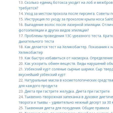
13.
Сколько единиц ботокса уходит на лоб и межбровк
требуется?
14.
Уход за местом прокола после пирсинга. Советы п
15.
Инструкция по уходу за проколом крыла носа Saint 
16.
Выпадение волос после лазерной эпиляции. Отлич
фотоэпиляции и других видов эпиляции?
17.
Проблемы проведения 13С-уреазного теста. Кратк
дыхательного теста
18.
Как делается тест на Хеликобактер. Показания к 
Хеликобактер
19.
Как быстро избавиться от насморка. Определение
20.
Как ускорить обмен веществ. Виды нарушений обм
21.
Узбекский курт соленые сырные шарики. Сыр твер
вкуснейший узбекский курт
22.
Натуральные масла в косметологических средств
для каждого продукта
23.
Диета при гастрите желудка. Диета при гастрите
24.
Тыквенно-творожная запеканка в духовке диетиче
творога и тыквы – удивительно нежный десерт за 30 
25.
Тыквенная диета для похудения. Общие правила