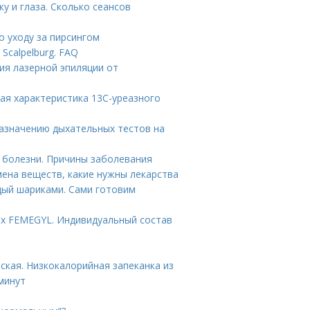
у и глаза. Сколько сеансов
о уходу за пирсингом
Scalpelburg. FAQ
ия лазерной эпиляции от
ая характеристика 13С-уреазного
назначению дыхательных тестов на
 болезни. Причины заболевания
ена веществ, какие нужны лекарства
дый шариками. Сами готовим
ах FEMEGYL. Индивидуальный состав
ская. Низкокалорийная запеканка из
минут