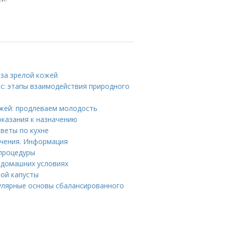
 за зрелой кожей
ос: этапы взаимодействия природного
ожей: продлеваем молодость
показания к назначению
веты по кухне
ечения. Информация
 процедуры
 домашних условиях
ной капусты
улярные основы сбалансированного