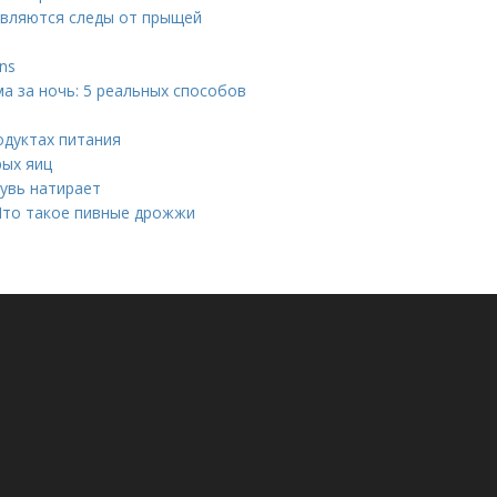
являются следы от прыщей
ns
ма за ночь: 5 реальных способов
одуктах питания
рых яиц
бувь натирает
Что такое пивные дрожжи