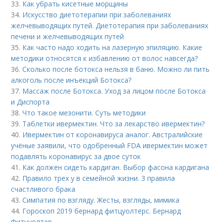
33.
Как убрать кисетные морщины
34.
Искусство диетотерапии при заболеваниях
желчевыводящих путей. Диетотерапия при заболеваниях
печени и желчевыводящих путей
35.
Как часто надо ходить на лазерную эпиляцию. Какие
методики относятся к избавлению от волос навсегда?
36.
Сколько после ботокса нельзя в баню. Можно ли пить
алкоголь после инъекций Ботокса?
37.
Массаж после Ботокса. Уход за лицом после Ботокса
и Диспорта
38.
Что такое мезонити. Суть методики
39.
Таблетки ивермектин. Что за лекарство ивермектин?
40.
Ивермектин от коронавируса аналог. Австралийские
учёные заявили, что одобренный FDA ивермектин может
подавлять коронавирус за двое суток
41.
Как должен сидеть кардиган. Выбор фасона кардигана
42.
Правило трех у в семейной жизни. 3 правила
счастливого брака
43.
Симпатия по взгляду. Жесты, взгляды, мимика
44.
Гороскоп 2019 бернард фитцуолтерс. Бернард
Фитцуолтер