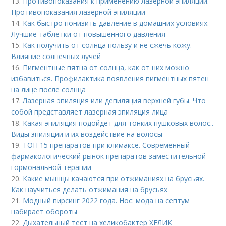
13.
Противопоказания к применению лазерной эпиляции.
Противопоказания лазерной эпиляции
14.
Как быстро понизить давление в домашних условиях.
Лучшие таблетки от повышенного давления
15.
Как получить от солнца пользу и не сжечь кожу.
Влияние солнечных лучей
16.
Пигментные пятна от солнца, как от них можно
избавиться. Профилактика появления пигментных пятен
на лице после солнца
17.
Лазерная эпиляция или депиляция верхней губы. Что
собой представляет лазерная эпиляция лица
18.
Какая эпиляция подойдет для тонких пушковых волос..
Виды эпиляции и их воздействие на волосы
19.
ТОП 15 препаратов при климаксе. Современный
фармакологический рынок препаратов заместительной
гормональной терапии
20.
Какие мышцы качаются при отжиманиях на брусьях.
Как научиться делать отжимания на брусьях
21.
Модный пирсинг 2022 года. Нос: мода на септум
набирает обороты
22.
Дыхательный тест на хеликобактер ХЕЛИК