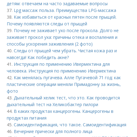
детям: отвечаем на часто задаваемые вопросы
37.
Lpg массаж польза. Преимущества LPG-массажа
38.
Как избавиться от красных пятен после прыщей.
Почему появляются следы от прыщей
39.
Почему не заживает ухо после прокола. Долго не
заживает прокол уха: причины отека и воспаления и
способы ускорения заживления (2 фото)
40.
Следы от прыщей чем убрать. Чистая кожа раз и
навсегда! Как победить акне?
41.
Инструкция по применению Ивермектина для
человека. Инструкция по применению Ивермектина
42.
Как менялась пугачева. Алле Пугачевой 71 год: как
пластические операции меняли Примадонну за жизнь,
фото
43.
Дыхательный хелик тест, что это. Как проводится
дыхательный тест на Хеликобактер пилори
44.
В каких продуктах канцерогены. Канцерогены в
продуктах питания
45.
Самоидентификация, что такое. Самоидентификация
46.
Вечерние прически для полного лица