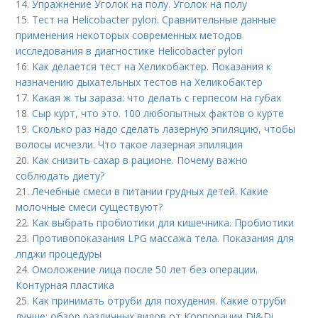
14.
Упражнение Уголок на полу. Уголок на полу
15.
Тест на Helicobacter pylori. Сравнительные данные
применения некоторых современных методов
исследования в диагностике Helicobacter pylori
16.
Как делается тест на Хеликобактер. Показания к
назначению дыхательных тестов на Хеликобактер
17.
Какая ж ты зараза: что делать с герпесом на губах
18.
Сыр курт, что это. 100 любопытных фактов о курте
19.
Сколько раз надо сделать лазерную эпиляцию, чтобы
волосы исчезли. Что такое лазерная эпиляция
20.
Как снизить сахар в рационе. Почему важно
соблюдать диету?
21.
Лечебные смеси в питании грудных детей. Какие
молочные смеси существуют?
22.
Как выбрать пробиотики для кишечника. Пробиотики
23.
Противопоказания LPG массажа тела. Показания для
лпджи процедуры
24.
Омоложение лица после 50 лет без операции.
Контурная пластика
25.
Как принимать отруби для похудения. Какие отруби
лучше: обзор различных видов от Корпорации Di&Di