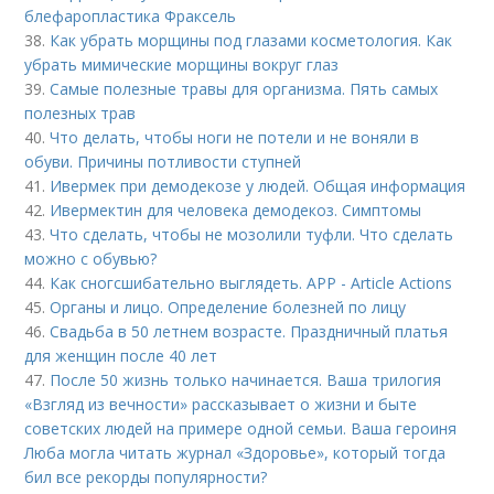
блефаропластика Фраксель
38.
Как убрать морщины под глазами косметология. Как
убрать мимические морщины вокруг глаз
39.
Самые полезные травы для организма. Пять самых
полезных трав
40.
Что делать, чтобы ноги не потели и не воняли в
обуви. Причины потливости ступней
41.
Ивермек при демодекозе у людей. Общая информация
42.
Ивермектин для человека демодекоз. Симптомы
43.
Что сделать, чтобы не мозолили туфли. Что сделать
можно с обувью?
44.
Как сногсшибательно выглядеть. APP - Article Actions
45.
Органы и лицо. Определение болезней по лицу
46.
Свадьба в 50 летнем возрасте. Праздничный платья
для женщин после 40 лет
47.
После 50 жизнь только начинается. Ваша трилогия
«Взгляд из вечности» рассказывает о жизни и быте
советских людей на примере одной семьи. Ваша героиня
Люба могла читать журнал «Здоровье», который тогда
бил все рекорды популярности?