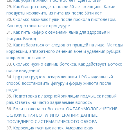
28.
Как убрать живот после 50 лет. Диетология
29.
Как быстро похудеть после 50 лет женщине. Какие
продукты исключить из питания после 50ти лет
30.
Сколько заживают уши после прокола пистолетом.
Как подготовиться к процедуре
31.
Как пить кефир с семенами льна для здоровья и
фигуры. Вывод
32.
Как избавиться от следов от прыщей на лице. Методы
коррекции, аппаратного лечения акне и удаления рубцов
и шрамов постакне
33.
Сколько нужно единиц ботокса. Как действует Ботокс
после введения?
34.
Lpg при грудном вскармливании. LPG – идеальный
способ восстановить фигуру и форму живота после
родов!
35.
Подготовка к лазерной эпиляции подмышек первый
раз. Ответы на часто задаваемые вопросы
36.
Болит голова от ботокса. ОФТАЛЬМОЛОГИЧЕСКИЕ
ОСЛОЖНЕНИЯ БОТУЛИНОТЕРАПИИ: ДАННЫЕ
ПОСЛЕДНЕГО СИСТЕМАТИЧЕСКОГО ОБЗОРА
37.
Коррекция гусиных лапок. Американская