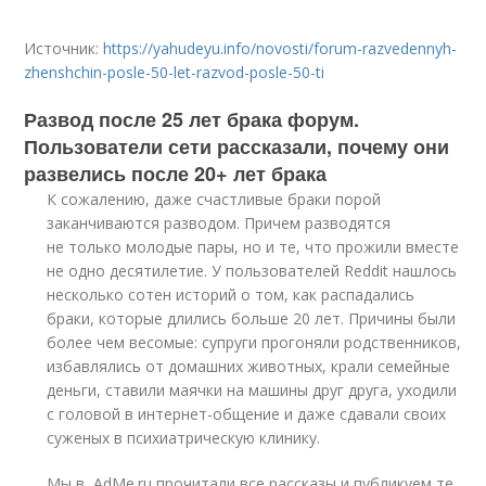
Источник:
https://yahudeyu.info/novosti/forum-razvedennyh-
zhenshchin-posle-50-let-razvod-posle-50-ti
Развод после 25 лет брака форум.
Пользователи сети рассказали, почему они
развелись после 20+ лет брака
К сожалению, даже счастливые браки порой
заканчиваются разводом. Причем разводятся
не только молодые пары, но и те, что прожили вместе
не одно десятилетие. У пользователей Reddit нашлось
несколько сотен историй о том, как распадались
браки, которые длились больше 20 лет. Причины были
более чем весомые: супруги прогоняли родственников,
избавлялись от домашних животных, крали семейные
деньги, ставили маячки на машины друг друга, уходили
с головой в интернет-общение и даже сдавали своих
суженых в психиатрическую клинику.
Мы в AdMe.ru прочитали все рассказы и публикуем те,