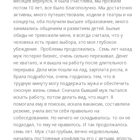
месяцев вернулся, я была счастлива, мы прожили
потом 10 лет, все было благополучно. Мы достаточно
активны, много путешествовали, ходили в театры и на
концерты, оба получили высшее образование, много
занимались общением и развитием детей. Былые
обиды не тревожили меня, я всегда считала, что у
человека есть право выбора, это мое глубокое
убеждение . Проблемы продолжились . Семь лет назад
муж потерял бизнес, очень сильно переживал. Денег
не хватало, и я вышла на работу после длительного
перерыва. Дела мои пошли на лад, зарплата росла, я
брала подработки, очень гордилась тем, что в
трудную минуту могу поддержать мужа и обеспечить
сносную жизнь семье. Сначала бывший муж пытался
искать работу, потом делать вид, что ищет. Я
помогала ему в поисках, искала вакансии, составляла
резюме, учила вести себя правильно на
собеседованиях. Но ничего не складывалось: то он не
подходил, то ему не нравилось. И так продолжалось
семь лет. Муж стал грубым, вечно недовольным,
начались постоянные конфликты его с детьми, вплоть