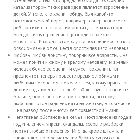
отношения с тем, кто предал его когда-то. Обычно
катализатором таких разводов является взросление
детей. У того, кто хранит обиду, был какой-то
психологический порог, например, совершеннолетие
ребенка или окончание им института, и когда порог
был достигнут, решение о разводе созревает
мгновенно. Развод в этом случае воспринимается как
освобождение от обществ опостылевшего человека.
Любовь. Любви воистину покорны все возрасты. Она
может прийти к юному и зрелому человеку. И зрелый
человек более ее оценит и сумеет сохранить. Он
предпочтет теперь провести время с любимым и
любящим человеком, нежели с тем, к кому привык за
долгие годы вместе. После 40-50 лет чувства ценятся
больше, чем в юности и в молодости, поэтому
любящий готов ради них идти на жертвы, в том числе
– на развод после многих лет совместной жизни.
Негативная обстановка в семье. Постоянное из года в
год «пиление», упреки, скандалы, ссоры и разборки
портят любые отношения. Иногда кроме штампа и
свидетельства о регистрации брака у супругов не