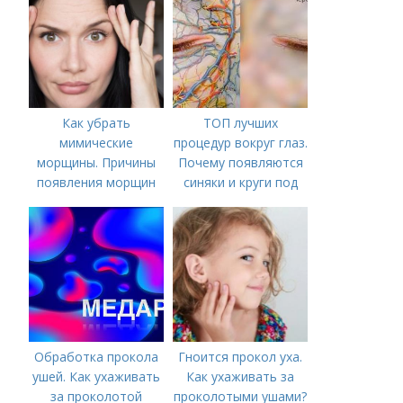
Как убрать
ТОП лучших
мимические
процедур вокруг глаз.
морщины. Причины
Почему появляются
появления морщин
синяки и круги под
вокруг рта
глазами?
Обработка прокола
Гноится прокол уха.
ушей. Как ухаживать
Как ухаживать за
за проколотой
проколотыми ушами?