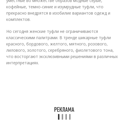
уместные во множестве образов модные серые,
кофейные, темно-синие и изумрудные туфли, что
прекрасно внедрятся в изобилие вариантов одежд и
комплектов.
Но сегодня женские туфли не ограничиваются
классическими палитрами. В тренде шикарные туфли
красного, бордового, желтого, мятного, розового,
лилового, золотого, серебряного, фиолетового тона,
что восторгают эксклюзивными решениями в различных
интерпретациях.