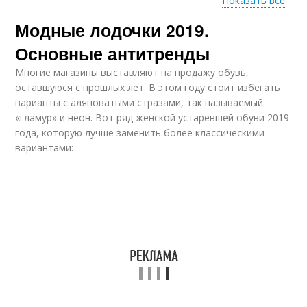
Показать все
Модные лодочки 2019.
Модные очки
Основные тенденции
Основные антитренды
Многие магазины выставляют на продажу обувь,
оставшуюся с прошлых лет. В этом году стоит избегать
варианты с аляповатыми стразами, так называемый
Модная весна
«гламур» и неон. Вот ряд женской устаревшей обуви 2019
года, которую лучше заменить более классическими
вариантами: