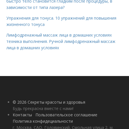
быстро тело становится гладким после процедуры, в
зависимости от типа лазера?
Упражнения для тонуса. 10 упражнений для повышения
жизненного тонуса
Лимфодренажный массаж лица в домашних условиях
техника выполнения. Ручной лимфодренажный массаж
лица в домашних условиях
© 2026 Секреты красоты и здоровья
Будь прекрасна вместе с нами!
Контакты
Пользовательское соглашение
Политика конфидециальности
г. Москва, САО, Головинский, Смольная улица 2, м.