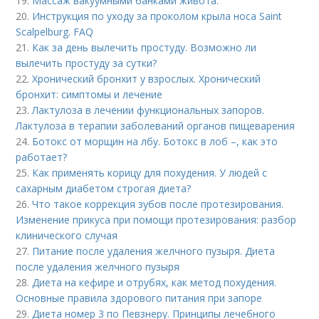
19.
Массаж вакуумными банками живота.
20.
Инструкция по уходу за проколом крыла носа Saint
Scalpelburg. FAQ
21.
Как за день вылечить простуду. Возможно ли
вылечить простуду за сутки?
22.
Хронический бронхит у взрослых. Хронический
бронхит: симптомы и лечение
23.
Лактулоза в лечении функциональных запоров.
Лактулоза в терапии заболеваний органов пищеварения
24.
Ботокс от морщин на лбу. Ботокс в лоб –, как это
работает?
25.
Как применять корицу для похудения. У людей с
сахарным диабетом строгая диета?
26.
Что такое коррекция зубов после протезирования.
Изменение прикуса при помощи протезирования: разбор
клинического случая
27.
Питание после удаления желчного пузыря. Диета
после удаления желчного пузыря
28.
Диета на кефире и отрубях, как метод похудения.
Основные правила здорового питания при запоре
29.
Диета номер 3 по Певзнеру. Принципы лечебного