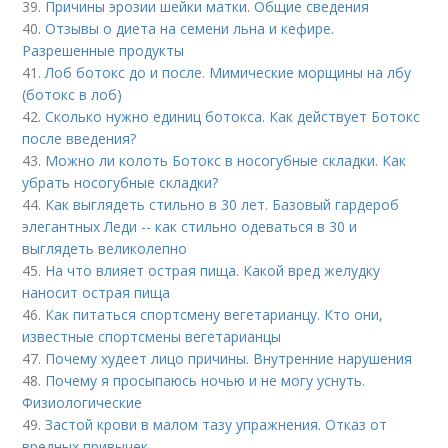
39.
Причины эрозии шейки матки. Общие сведения
40.
Отзывы о диета на семени льна и кефире.
Разрешенные продукты
41.
Лоб ботокс до и после. Мимические морщины на лбу
(ботокс в лоб)
42.
Сколько нужно единиц ботокса. Как действует Ботокс
после введения?
43.
Можно ли колоть Ботокс в носогубные складки. Как
убрать носогубные складки?
44.
Как выглядеть стильно в 30 лет. Базовый гардероб
элегантных Леди -- как стильно одеваться в 30 и
выглядеть великолепно
45.
На что влияет острая пища. Какой вред желудку
наносит острая пища
46.
Как питаться спортсмену вегетарианцу. Кто они,
известные спортсмены вегетарианцы
47.
Почему худеет лицо причины. Внутренние нарушения
48.
Почему я просыпаюсь ночью и не могу уснуть.
Физиологические
49.
Застой крови в малом тазу упражнения. Отказ от
вредных привычек