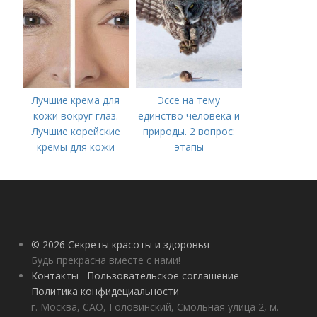
Лучшие крема для
Эссе на тему
кожи вокруг глаз.
единство человека и
Лучшие корейские
природы. 2 вопрос:
кремы для кожи
этапы
вокруг глаз в 2022
взаимодействия
году
природного и
социального бытия
человека.
© 2026 Секреты красоты и здоровья
Будь прекрасна вместе с нами!
Контакты
Пользовательское соглашение
Политика конфидециальности
г. Москва, САО, Головинский, Смольная улица 2, м.