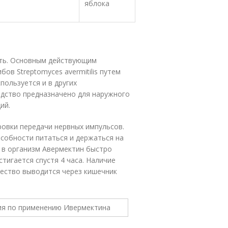
яблока
ть. Основным действующим
ов Streptomyces avermitilis путем
ользуется и в других
едство предназначено для наружного
ий.
овки передачи нервных импульсов.
особности питаться и держаться на
 в организм Авермектин быстро
тигается спустя 4 часа. Наличие
щество выводится через кишечник