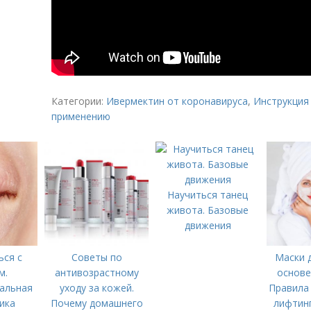
Категории:
Ивермектин от коронавируса
,
Инструкция
применению
Научиться танец
живота. Базовые
движения
ься с
Советы по
Маски д
м.
антивозрастному
основе
альная
уходу за кожей.
Правила
ика
Почему домашнего
лифтинг