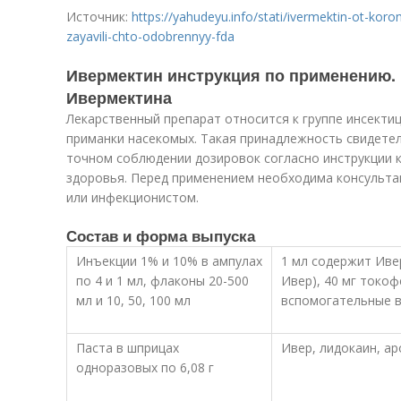
Источник:
https://yahudeyu.info/stati/ivermektin-ot-koro
zayavili-chto-odobrennyy-fda
Ивермектин инструкция по применению.
Ивермектина
Лекарственный препарат относится к группе инсекти
приманки насекомых. Такая принадлежность свидетел
точном соблюдении дозировок согласно инструкции к 
здоровья. Перед применением необходима консульта
или инфекционистом.
Состав и форма выпуска
Инъекции 1% и 10% в ампулах
1 мл содержит Иве
по 4 и 1 мл, флаконы 20-500
Ивер), 40 мг токоф
мл и 10, 50, 100 мл
вспомогательные 
Паста в шприцах
Ивер, лидокаин, а
одноразовых по 6,08 г