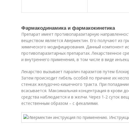
Фармакодинамика и фармакокинетика
Препарат имеет противопаразитарную направленнос
веществом является Авермектин. Его получают из гриб
химического модифицирования. Данный компонент исп
противопаразитарных препаратах. Лекарственное ср
и внутреннего применения, в том числе в виде инъекц
Лекарство вызывает паралич паразитов путем блокир
Затем происходит гибель особей по причине их несп
стенках желудочно-кишечного тракта. При попадании
всасывается. Максимальная концентрация в крови дос
средства наблюдается и в желчи. Через 1-2 суток ве
естественным образом – с фекалиями.