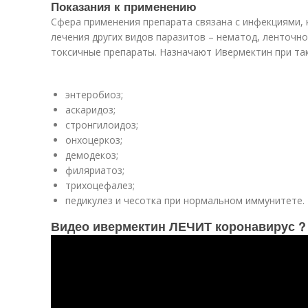
Показания к применению
Сфера применения препарата связана с инфекциями, 
лечения других видов паразитов – нематод, ленточн
токсичные препараты. Назначают Ивермектин при так
энтеробиоз;
аскаридоз;
стронгилоидоз;
онхоцеркоз;
демодекоз;
филяриатоз;
трихоцефалез;
педикулез и чесотка при нормальном иммунитете.
Видео ивермектин ЛЕЧИТ коронавирус ? 