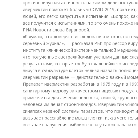
противовирусная активность на самом деле выступа
ивермектин поможет больным COVID-2019, пока нет, 
людей, его легко запустить в испытания. «Вопрос, ка
все получится с испытаниями, то это очень похоже 
РИА Новости слова Барановой.
«Я думаю, что доверять исследованию можно, потому 
серьезный журнал», — рассказал РБК профессор виру
Института клинической экспериментальной медицины
что полученные австралийскими учёными данные сле
результатами, которые требуют дальнейшего исследо
вируса в субкультуре клеток нельзя назвать полноце
ивермектин разрёшен — действительно важный моме
Препарат ивермектин разработан в 1975 году и в 19
санитарному надзору за качеством пищевых продукт
применяется для лечения человека, свиней, крупного 
человека им лечат стронгилоидоз. Ивермектин усил
синапсах нервной системы паразитов, что приводит их
вызывает расслабление мышц глотки, из-за чего гель
вызывает нарушения эмбриогенеза у самок паразитов