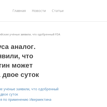
Главная
Новости
Статьи
лийские учёные заявили, что одобренный FDA
са аналог.
вили, что
тин может
 двое суток
ие учёные заявили, что одобренный
двое суток
ия по применению Ивермектина