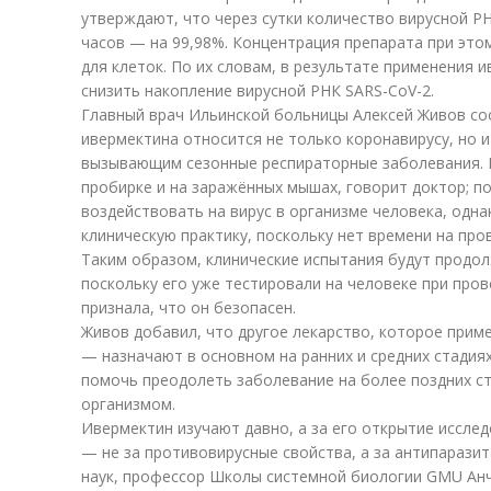
утверждают, что через сутки количество вирусной РН
часов — на 99,98%. Концентрация препарата при этом
для клеток. По их словам, в результате применения и
снизить накопление вирусной РНК SARS-CoV-2.
Главный врач Ильинской больницы Алексей Живов со
ивермектина относится не только коронавирусу, но и
вызывающим сезонные респираторные заболевания. В
пробирке и на заражённых мышах, говорит доктор; по
воздействовать на вирус в организме человека, однак
клиническую практику, поскольку нет времени на пр
Таким образом, клинические испытания будут продол
поскольку его уже тестировали на человеке при про
признала, что он безопасен.
Живов добавил, что другое лекарство, которое прим
— назначают в основном на ранних и средних стадия
помочь преодолеть заболевание на более поздних ста
организмом.
Ивермектин изучают давно, а за его открытие иссл
— не за противовирусные свойства, а за антипарази
наук, профессор Школы системной биологии GMU Анч