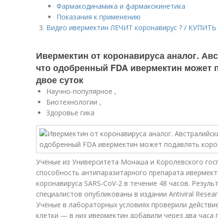
Фармакодинамика и фармакокинетика
Показания к применению
Видео ивермектин ЛЕЧИТ коронавирус ? / КУПИТЬ 
Ивермектин от коронавируса аналог. Ав
что одобренный FDA ивермектин может 
двое суток
Научно-популярное ,
Биотехнологии ,
Здоровье гика
Учёные из Университета Монаша и Королевского гос
способность антипаразитарного препарата ивермек
коронавируса SARS-CoV-2 в течение 48 часов. Резуль
специалистов опубликованы в издании Antiviral Resear
Учёные в лабораторных условиях проверили действи
клетки — в них ивермектин добавили через два часа