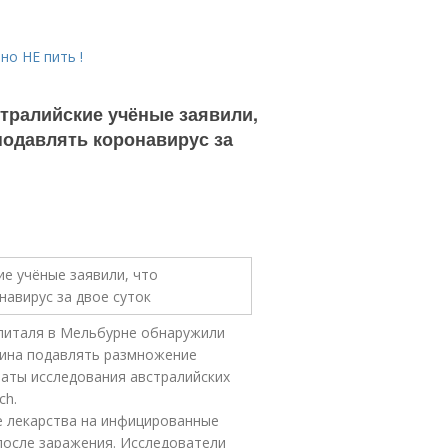
но НЕ пить !
стралийские учёные заявили,
подавлять коронавирус за
питаля в Мельбурне обнаружили
тина подавлять размножение
таты исследования австралийских
ch.
е лекарства на инфицированные
 после заражения. Исследователи