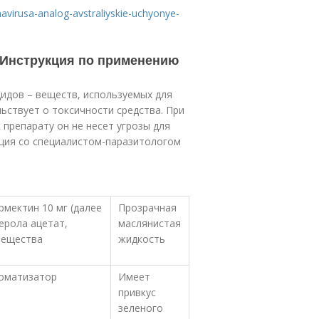
navirusa-analog-avstraliyskie-uchyonye-
 Инструкция по применению
цидов – веществ, используемых для
ьствует о токсичности средства. При
препарату он не несет угрозы для
ция со специалистом-паразитологом
рмектин 10 мг (далее
Прозрачная
ерола ацетат,
маслянистая
вещества
жидкость
роматизатор
Имеет
привкус
зеленого