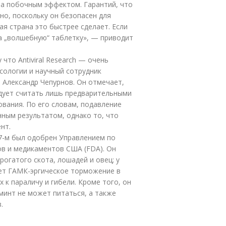
ла побочным эффектом. Гарантий, что
но, поскольку он безопасен для
кая страна это быстрее сделает. Если
на „волшебную“ таблетку», — приводит
что Antiviral Research — очень
сологии и научный сотрудник
 Александр Чепурнов. Он отмечает,
дует считать лишь предварительными
вания. По его словам, подавление
нным результатом, однако то, что
нт.
97-м был одобрен Управлением по
ов и медикаментов США (FDA). Он
рогатого скота, лошадей и овец; у
яет ГАМК-эргическое торможение в
 к параличу и гибели. Кроме того, он
минт не может питаться, а также
.