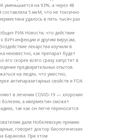
К уменьшается на 93%, а через 48
 составляла 5 мкМ, что не токсично
вермектина удалось в пять тысяч раз
общил РИА Новости, что действие
 к ВИЧ-инфекции и другим вирусам,
оздействие лекарства изучили в
ка неизвестно, как препарат будет
о его скорее всего сразу запустят в
оведение предварительных опытов.
жаться на людях, что уместно,
верке антипаразитарных свойств и FDA
еняют в лечении COVID-19 — хлорохин
х болезни, а ивермектин сможет
диях, так как он легче переносится
едователям дали Нобелевскую премию
тарные, говорит доктор биологических
а Баранова. При этом