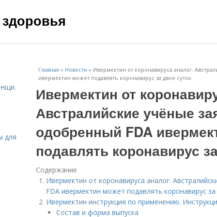
 здоровья
Главная
»
Новости
»
Ивермектин от коронавируса аналог. Австра
ивермектин может подавлять коронавирус за двое суток
енщи.
Ивермектин от коронавиру
Австралийские учёные зая
одобренный FDA ивермек
ы для
подавлять коронавирус за
Содержание
Ивермектин от коронавируса аналог. Австралийск
FDA ивермектин может подавлять коронавирус за 
Ивермектин инструкция по применению. Инструкц
Состав и форма выпуска