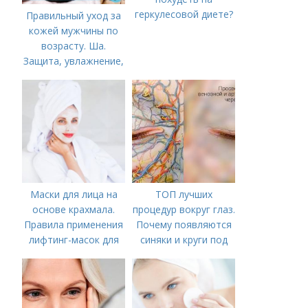
геркулесовой диете?
Правильный уход за
кожей мужчины по
возрасту. Ша.
Защита, увлажнение,
питание
Маски для лица на
ТОП лучших
основе крахмала.
процедур вокруг глаз.
Правила применения
Почему появляются
лифтинг-масок для
синяки и круги под
лица из крахмала
глазами?