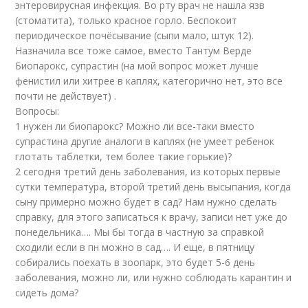
энтеровирусная инфекция. Во рту врач не нашла язв
(стоматита), только красное горло. Беспокоит
периодическое почёсывание (сыпи мало, штук 12).
Назначила все тоже самое, вместо Тантум Верде
Биопарокс, супрастин (на мой вопрос может лучше
фенистил или хитрее в каплях, категорично нет, это все
почти не действует) .
Вопросы:
1 нужен ли биопарокс? Можно ли все-таки вместо
супрастина другие аналоги в каплях (не умеет ребенок
глотать таблетки, тем более такие горькие)?
2 сегодня третий день заболевания, из которых первые
сутки температура, второй третий день высыпания, когда
сыну примерно можно будет в сад? Нам нужно сделать
справку, для этого записаться к врачу, записи нет уже до
понедельника…. Мы бы тогда в частную за справкой
сходили если в пн можно в сад…. И еще, в пятницу
собирались поехать в зоопарк, это будет 5-6 день
заболевания, можно ли, или нужно соблюдать карантин и
сидеть дома?