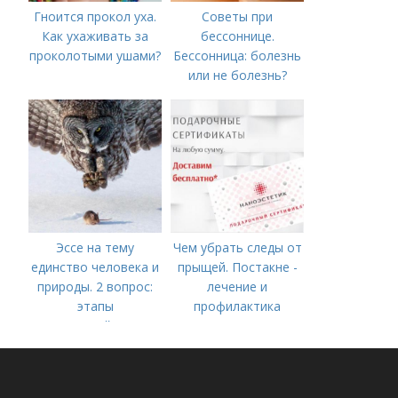
Гноится прокол уха.
Советы при
Как ухаживать за
бессоннице.
проколотыми ушами?
Бессонница: болезнь
или не болезнь?
Эссе на тему
Чем убрать следы от
единство человека и
прыщей. Постакне -
природы. 2 вопрос:
лечение и
этапы
профилактика
взаимодействия
природного и
социального бытия
человека.