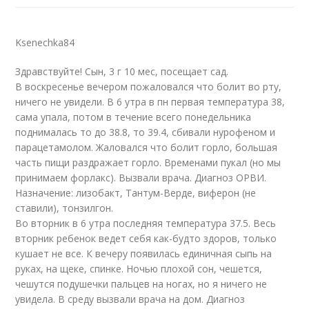
Ksenechka84
Здравствуйте! Сын, 3 г 10 мес, посещает сад.
В воскресенье вечером пожаловался что болит во рту,
ничего не увидели. В 6 утра в пн первая температура 38,
сама упала, потом в течение всего понедельника
поднималась то до 38.8, то 39.4, сбивали нурофеном и
парацетамолом. Жаловался что болит горло, большая
часть пищи раздражает горло. Временами пукал (но мы
принимаем форлакс). Вызвали врача. Диагноз ОРВИ.
Назначение: лизобакт, Тантум-Верде, виферон (не
ставили), тонзилгон.
Во вторник в 6 утра последняя температура 37.5. Весь
вторник ребенок ведет себя как-будто здоров, только
кушает не все. К вечеру появилась единичная сыпь на
руках, на щеке, спинке. Ночью плохой сон, чешется,
чешутся подушечки пальцев на ногах, но я ничего не
увидела. В среду вызвали врача на дом. Диагноз