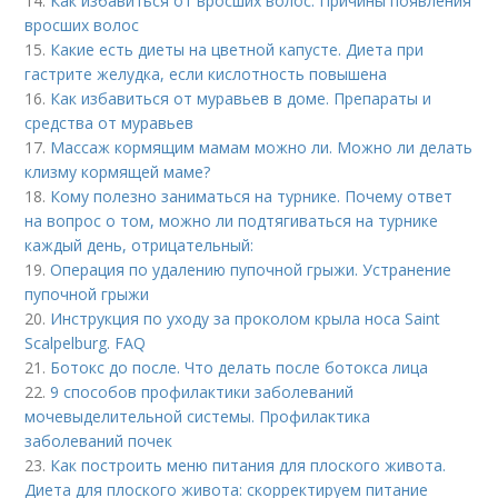
14.
Как избавиться от вросших волос. Причины появления
вросших волос
15.
Какие есть диеты на цветной капусте. Диета при
гастрите желудка, если кислотность повышена
16.
Как избавиться от муравьев в доме. Препараты и
средства от муравьев
17.
Массаж кормящим мамам можно ли. Можно ли делать
клизму кормящей маме?
18.
Кому полезно заниматься на турнике. Почему ответ
на вопрос о том, можно ли подтягиваться на турнике
каждый день, отрицательный:
19.
Операция по удалению пупочной грыжи. Устранение
пупочной грыжи
20.
Инструкция по уходу за проколом крыла носа Saint
Scalpelburg. FAQ
21.
Ботокс до после. Что делать после ботокса лица
22.
9 способов профилактики заболеваний
мочевыделительной системы. Профилактика
заболеваний почек
23.
Как построить меню питания для плоского живота.
Диета для плоского живота: скорректируем питание