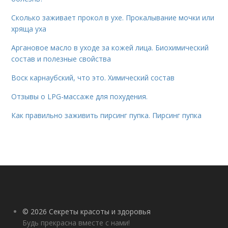
Сколько заживает прокол в ухе. Прокалывание мочки или
хряща уха
Аргановое масло в уходе за кожей лица. Биохимический
состав и полезные свойства
Воск карнаубский, что это. Химический состав
Отзывы о LPG-массаже для похудения.
Как правильно заживить пирсинг пупка. Пирсинг пупка
© 2026 Секреты красоты и здоровья
Будь прекрасна вместе с нами!