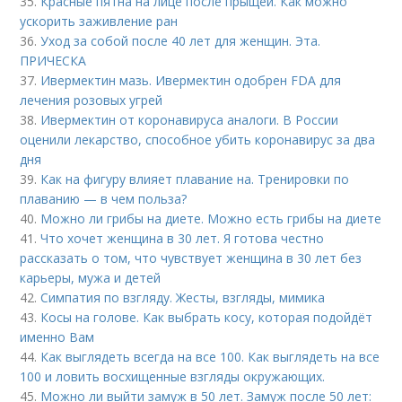
35.
Красные пятна на лице после прыщей. Как можно
ускорить заживление ран
36.
Уход за собой после 40 лет для женщин. Эта.
ПРИЧЕСКА
37.
Ивермектин мазь. Ивермектин одобрен FDA для
лечения розовых угрей
38.
Ивермектин от коронавируса аналоги. В России
оценили лекарство, способное убить коронавирус за два
дня
39.
Как на фигуру влияет плавание на. Тренировки по
плаванию — в чем польза?
40.
Можно ли грибы на диете. Можно есть грибы на диете
41.
Что хочет женщина в 30 лет. Я готова честно
рассказать о том, что чувствует женщина в 30 лет без
карьеры, мужа и детей
42.
Симпатия по взгляду. Жесты, взгляды, мимика
43.
Косы на голове. Как выбрать косу, которая подойдёт
именно Вам
44.
Как выглядеть всегда на все 100. Как выглядеть на все
100 и ловить восхищенные взгляды окружающих.
45.
Можно ли выйти замуж в 50 лет. Замуж после 50 лет: