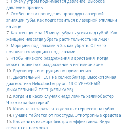
5.
Почему утром поднимается давление. Высокое
давление: причины
6.
Особенности проведения процедуры лазерной
эпиляции губы. Как подготовиться к лазерной эпиляции
на лице
7.
Как женщине за 15 минут убрать усики над губой. Как
женщине навсегда убрать растительность на лице?
8.
Морщины под глазами в 35, как убрать. От чего
появляются морщины под глазами
9.
Чтобы никакого раздражения и врастания. Когда
может появиться раздражение в интимной зоне
10.
Бруснивер - инструкция по применению
11.
Дыхательный ТЕСТ на хеликобактер. Высокоточная
диагностика Helicobacter pylori. 13 C-УРЕАЗНЫЙ
ДЫХАТЕЛЬНЫЙ ТЕСТ (ХЕЛИКАРБ)
12.
Когда и в каких случаях надо лечить хеликобактер.
Что это за бактерия?
13.
Какая ж ты зараза: что делать с герпесом на губах
14.
Лучшие таблетки от простуды. Этиотропные средства
15.
Как лечить насморк быстро и эффективно. Виды
средств от насморка