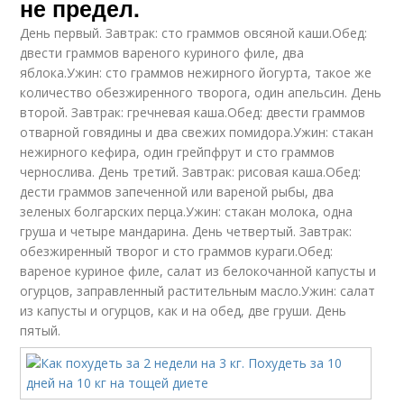
не предел.
День первый. Завтрак: сто граммов овсяной каши.Обед:
двести граммов вареного куриного филе, два
яблока.Ужин: сто граммов нежирного йогурта, такое же
количество обезжиренного творога, один апельсин. День
второй. Завтрак: гречневая каша.Обед: двести граммов
отварной говядины и два свежих помидора.Ужин: стакан
нежирного кефира, один грейпфрут и сто граммов
чернослива. День третий. Завтрак: рисовая каша.Обед:
дести граммов запеченной или вареной рыбы, два
зеленых болгарских перца.Ужин: стакан молока, одна
груша и четыре мандарина. День четвертый. Завтрак:
обезжиренный творог и сто граммов кураги.Обед:
вареное куриное филе, салат из белокочанной капусты и
огурцов, заправленный растительным масло.Ужин: салат
из капусты и огурцов, как и на обед, две груши. День
пятый.