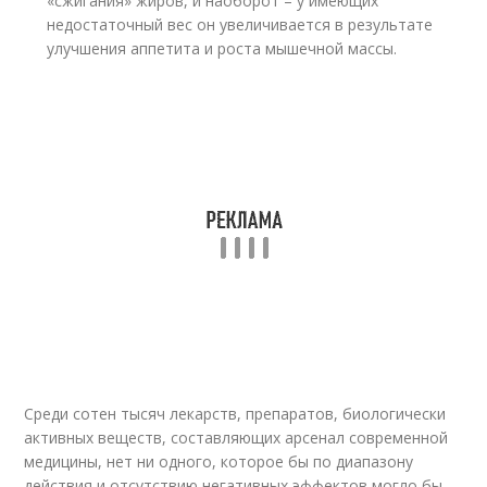
«сжигания» жиров, и наоборот – у имеющих
недостаточный вес он увеличивается в результате
улучшения аппетита и роста мышечной массы.
Среди сотен тысяч лекарств, препаратов, биологически
активных веществ, составляющих арсенал современной
медицины, нет ни одного, которое бы по диапазону
действия и отсутствию негативных эффектов могло бы