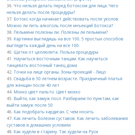
36.
Что нельзя делать перед ботоксом для лица. Чего
нельзя делать после процедуры?
37.
Ботокс когда начинает действовать после уколов.
Можно ли пить алкоголь после инъекций Ботокса?
38.
Пельмени полезны ли. Полезны ли пельмени?
39.
Картинки выглядишь на все 100. 5 простых способов
выглядеть каждый день на все 100
40.
Щетки от целлюлита. Польза процедуры
41.
Научиться восточным танцам. Как научиться
танцевать восточный танец дома
42.
Точки на лице органы. Зоны проекций - Лицо
43.
Свадьба в 50 летнем возрасте. Праздничный платья
для женщин после 40 лет
44.
Мокко цвет пальто. Цвет мокко
45.
Выйти, как замуж посл. Разбираем по пунктам, как
выйти замуж после 50
46.
Как подобрать кардиган. С чем носить
47.
Как лечить болезни суставов. Как лечить заболевания
суставов в домашних условиях
48.
Как худели в старину. Так худели на Руси