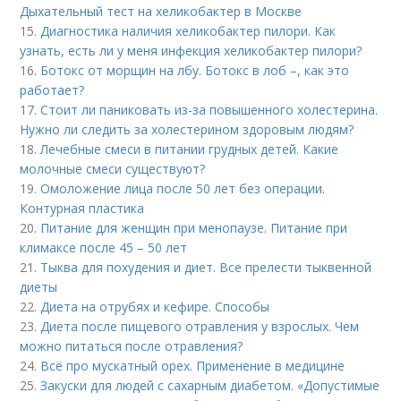
Дыхательный тест на хеликобактер в Москве
15.
Диагностика наличия хеликобактер пилори. Как
узнать, есть ли у меня инфекция хеликобактер пилори?
16.
Ботокс от морщин на лбу. Ботокс в лоб –, как это
работает?
17.
Стоит ли паниковать из-за повышенного холестерина.
Нужно ли следить за холестерином здоровым людям?
18.
Лечебные смеси в питании грудных детей. Какие
молочные смеси существуют?
19.
Омоложение лица после 50 лет без операции.
Контурная пластика
20.
Питание для женщин при менопаузе. Питание при
климаксе после 45 – 50 лет
21.
Тыква для похудения и диет. Все прелести тыквенной
диеты
22.
Диета на отрубях и кефире. Способы
23.
Диета после пищевого отравления у взрослых. Чем
можно питаться после отравления?
24.
Всё про мускатный орех. Применение в медицине
25.
Закуски для людей с сахарным диабетом. «Допустимые