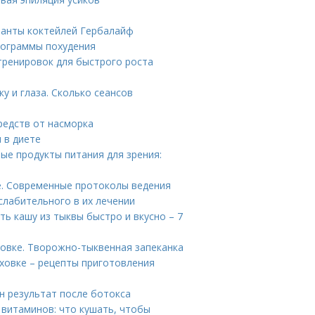
ианты коктейлей Гербалайф
Программы похудения
тренировок для быстрого роста
у и глаза. Сколько сеансов
редств от насморка
 в диете
ые продукты питания для зрения:
е. Современные протоколы ведения
слабительного в их лечении
ть кашу из тыквы быстро и вкусно – 7
ховке. Творожно-тыквенная запеканка
уховке – рецепты приготовления
н результат после ботокса
 витаминов: что кушать, чтобы