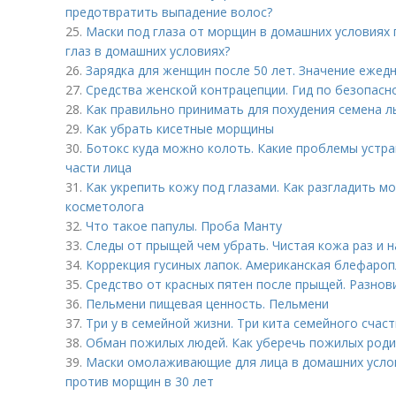
предотвратить выпадение волос?
25.
Маски под глаза от морщин в домашних условиях п
глаз в домашних условиях?
26.
Зарядка для женщин после 50 лет. Значение ежед
27.
Средства женской контрацепции. Гид по безопасн
28.
Как правильно принимать для похудения семена л
29.
Как убрать кисетные морщины
30.
Ботокс куда можно колоть. Какие проблемы устра
части лица
31.
Как укрепить кожу под глазами. Как разгладить м
косметолога
32.
Что такое папулы. Проба Манту
33.
Следы от прыщей чем убрать. Чистая кожа раз и н
34.
Коррекция гусиных лапок. Американская блефароп
35.
Средство от красных пятен после прыщей. Разнов
36.
Пельмени пищевая ценность. Пельмени
37.
Три у в семейной жизни. Три кита семейного счас
38.
Обман пожилых людей. Как уберечь пожилых род
39.
Маски омолаживающие для лица в домашних услов
против морщин в 30 лет