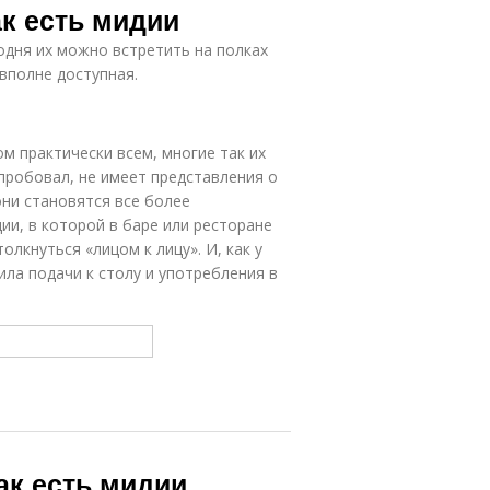
ак есть мидии
одня их можно встретить на полках
вполне доступная.
ом практически всем, многие так их
 пробовал, не имеет представления о
 они становятся все более
ии, в которой в баре или ресторане
олкнуться «лицом к лицу». И, как у
ла подачи к столу и употребления в
ак есть мидии