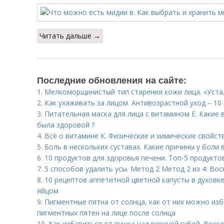
Читать дальше →
Последние обновления на сайте:
1.
Мелкоморщинистый тип старения кожи лица. «Уста
2.
Как ухаживать за лицом. Антивозрастной уход – 10
3.
Питательная маска для лица с витамином Е. Какие
была здоровой ?
4.
Всё о витамине К. Физические и химические свойст
5.
Боль в нескольких суставах. Какие причины у боли 
6.
10 продуктов для здоровья печени. Топ-5 продукто
7.
5 способов удалить усы. Метод 2 Метод 2 из 4: Во
8.
10 рецептов аппетитной цветной капусты в духовке
яйцом
9.
Пигментные пятна от солнца, как от них можно из
пигментных пятен на лице после солнца
10.
Как избавиться от пушка над верхней губой. Воск