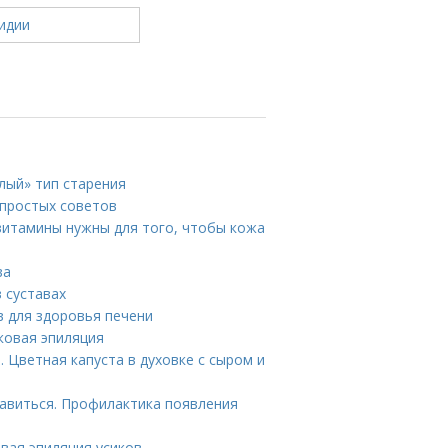
лый» тип старения
 простых советов
 витамины нужны для того, чтобы кожа
ва
в суставах
в для здоровья печени
сковая эпиляция
. Цветная капуста в духовке с сыром и
бавиться. Профилактика появления
овая эпиляция усиков