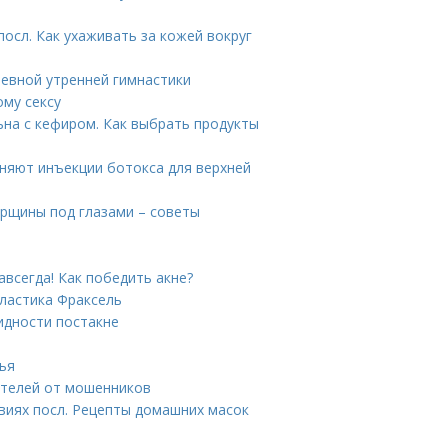
осл. Как ухаживать за кожей вокруг
невной утренней гимнастики
ому сексу
ьна с кефиром. Как выбрать продукты
няют инъекции ботокса для верхней
орщины под глазами – советы
авсегда! Как победить акне?
ластика Фраксель
идности постакне
тья
ителей от мошенников
иях посл. Рецепты домашних масок