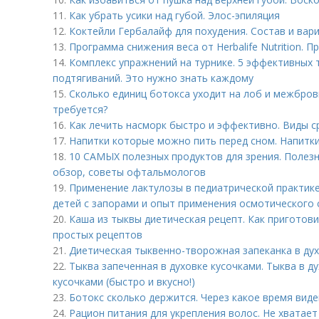
11.
Как убрать усики над губой. Элос-эпиляция
12.
Коктейли Гербалайф для похудения. Состав и вар
13.
Программа снижения веса от Herbalife Nutrition. 
14.
Комплекс упражнений на турнике. 5 эффективных 
подтягиваний. Это нужно знать каждому
15.
Сколько единиц ботокса уходит на лоб и межбровк
требуется?
16.
Как лечить насморк быстро и эффективно. Виды с
17.
Напитки которые можно пить перед сном. Напитки
18.
10 САМЫХ полезных продуктов для зрения. Полезн
обзор, советы офтальмологов
19.
Применение лактулозы в педиатрической практик
детей с запорами и опыт применения осмотического 
20.
Каша из тыквы диетическая рецепт. Как приготови
простых рецептов
21.
Диетическая тыквенно-творожная запеканка в ду
22.
Тыква запеченная в духовке кусочками. Тыква в д
кусочками (быстро и вкусно!)
23.
Ботокс сколько держится. Через какое время виде
24.
Рацион питания для укрепления волос. Не хватает