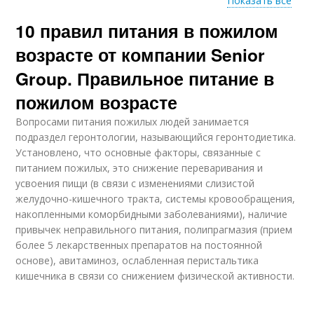
Показать все
10 правил питания в пожилом
Дни для пожилого
Пожилой возраст
человека
возрасте от компании Senior
Group. Правильное питание в
пожилом возрасте
Продукты для
Меню для пожилых
пожилых людей
людей
Вопросами питания пожилых людей занимается
подраздел геронтологии, называющийся геронтодиетика.
Установлено, что основные факторы, связанные с
питанием пожилых, это снижение переваривания и
усвоения пищи (в связи с изменениями слизистой
желудочно-кишечного тракта, системы кровообращения,
накопленными коморбидными заболеваниями), наличие
привычек неправильного питания, полипрагмазия (прием
более 5 лекарственных препаратов на постоянной
основе), авитаминоз, ослабленная перистальтика
кишечника в связи со снижением физической активности.