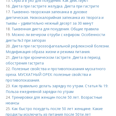
15.
Серьга в ухо для похудения. Как действуют
16.
Диета при гастрите желудка. Диета при гастрите
17.
Тыквенно-творожная запеканка в духовке
диетическая. Низкокалорийная запеканка из творога и
тыквы – удивительно нежный десерт за 30 минут
18.
Тыквенная диета для похудения. Общие правила
19.
Можно ли вечером отруби с кефиром. Особенности
диеты №3 при запорах
20.
Диета при гастроэзофагеальной рефлюксной болезни.
Модификация образа жизни и режима питания.
21.
Диета при хроническом гастрите. Диета в период
обострения гастрита
22.
Полезные свойства и противопоказания мускатного
ореха. МУСКАТНЫЙ ОРЕХ: полезные свойства и
противопоказания.
23.
Как правильно делать зарядку по утрам. Статья № 19:
Польза ежедневной зарядки по утрам
24.
Тренировки для женщин после 50 лет. Возрастные
нюансы
25.
Как быстро похудеть после 50 лет женщине. Какие
продукты исключить из питания после 50ти лет