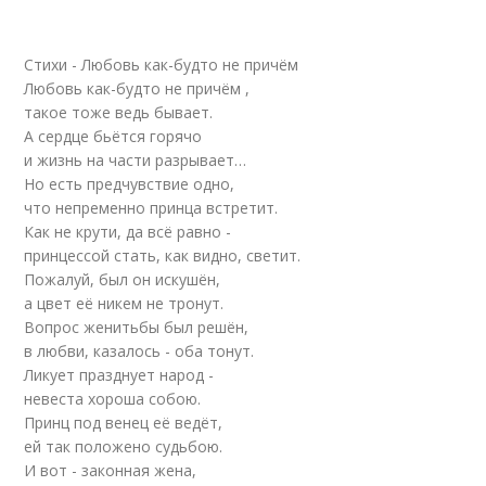
Стихи - Любовь как-будто не причём
Любовь как-будто не причём ,
такое тоже ведь бывает.
А сердце бьётся горячо
и жизнь на части разрывает…
Но есть предчувствие одно,
что непременно принца встретит.
Как не крути, да всё равно -
принцессой стать, как видно, светит.
Пожалуй, был он искушён,
а цвет её никем не тронут.
Вопрос женитьбы был решён,
в любви, казалось - оба тонут.
Ликует празднует народ -
невеста хороша собою.
Принц под венец её ведёт,
ей так положено судьбою.
И вот - законная жена,