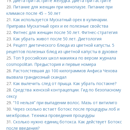
19.
Диета при гастрите желудка. Диета при гастрите
20.
Питание для женщин при менопаузе. Питание при
климаксе после 45 – 50 лет
21.
Как используется Мускатный орех в кулинарии.
Приправа Мускатный орех и ее полезные свойства
22.
Фитнес для женщин после 50 лет. Фитнес-стратегия
23.
Как убрать живот после 50 лет. Диетология
24.
Рецепт диетического блюда из цветной капусты. 5
рецептов полезных блюд из цветной капусты в духовке
25.
Топ 9 российских школ макияжа по версии журнала
cosmopolitan. Предыстория и первые номера
26.
Растолстевшая до 100 килограммов Анфиса Чехова
вызвала грандиозный скандал
27.
Как вылечить след от прыща. Как убрать постакне?
28.
Средства женской контрацепции. Гид по безопасному
сексу
29.
“10 нельзя” при выпадении волос. Мазь от витилиго
30.
Через сколько встает ботокс после процедуры лоб и
межбровье. Техника проведения процедуры
31.
Сколько нужно единиц ботокса. Как действует Ботокс
после введения?