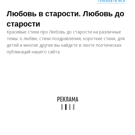
Показать все
Любовь в старости. Любовь до
Любовь в пожилом
Роман в зрелом
возрасте
возрасте
старости
Красивые стихи про Любовь до старости на различные
темы: о любви, стихи поздравления, короткие стихи, для
детей и многие другие вы найдете в ленте поэтических
Зрелый мужчина
публикаций нашего сайта.