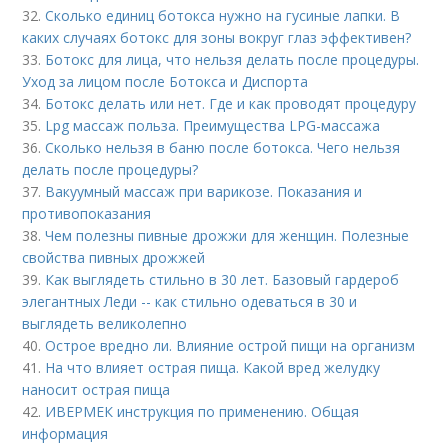
32.
Сколько единиц ботокса нужно на гусиные лапки. В
каких случаях ботокс для зоны вокруг глаз эффективен?
33.
Ботокс для лица, что нельзя делать после процедуры.
Уход за лицом после Ботокса и Диспорта
34.
Ботокс делать или нет. Где и как проводят процедуру
35.
Lpg массаж польза. Преимущества LPG-массажа
36.
Сколько нельзя в баню после ботокса. Чего нельзя
делать после процедуры?
37.
Вакуумный массаж при варикозе. Показания и
противопоказания
38.
Чем полезны пивные дрожжи для женщин. Полезные
свойства пивных дрожжей
39.
Как выглядеть стильно в 30 лет. Базовый гардероб
элегантных Леди -- как стильно одеваться в 30 и
выглядеть великолепно
40.
Острое вредно ли. Влияние острой пищи на организм
41.
На что влияет острая пища. Какой вред желудку
наносит острая пища
42.
ИВЕРМЕК инструкция по применению. Общая
информация