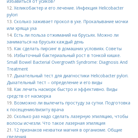
избавиться от усиков?
12.
Хеликобактер и его лечение. Инфекция Helicobacter
pylori
13.
Сколько заживает прокол в ухе. Прокалывание мочки
или хряща уха
14.
Есть ли польза отжиманий на брусьях. Можно ли
заниматься на брусьях каждый день
15.
Как сделать пирсинг в домашних условиях. Советы
16.
Избыточный бактериальный рост в тонкой кишке.
Small Bowel Bacterial Overgrowth Syndrome: Diagnosis And
Treatment
17.
Дыхательный тест для диагностики Helicobacter pylori.
Дыхательный тест – определение и его виды
18.
Как лечить насморк быстро и эффективно. Виды
средств от насморка
19.
Возможно ли вылечить простуду за сутки. Подготовка
к посещению/визиту врача
20.
Сколько раз надо сделать лазерную эпиляцию, чтобы
волосы исчезли. Что такое лазерная эпиляция
21.
12 признаков нехватки магния в организме. Общие
сведения