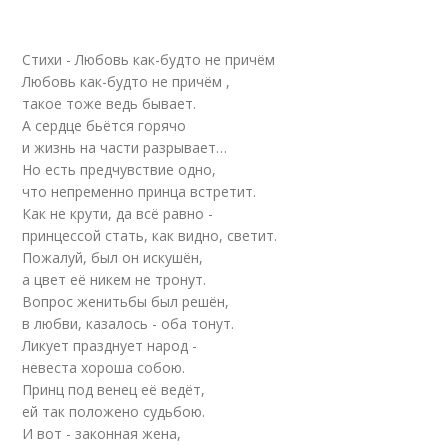
Стихи - Любовь как-будто не причём
Любовь как-будто не причём ,
такое тоже ведь бывает.
А сердце бьётся горячо
и жизнь на части разрывает…
Но есть предчувствие одно,
что непременно принца встретит.
Как не крути, да всё равно -
принцессой стать, как видно, светит.
Пожалуй, был он искушён,
а цвет её никем не тронут.
Вопрос женитьбы был решён,
в любви, казалось - оба тонут.
Ликует празднует народ -
невеста хороша собою.
Принц под венец её ведёт,
ей так положено судьбою.
И вот - законная жена,