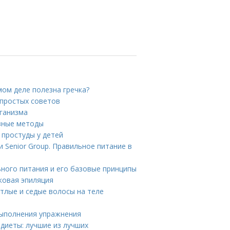
амом деле полезна гречка?
 простых советов
ганизма
зные методы
 простуды у детей
 Senior Group. Правильное питание в
ьного питания и его базовые принципы
сковая эпиляция
етлые и седые волосы на теле
выполнения упражнения
диеты: лучшие из лучших