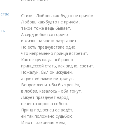
нства
Стихи - Любовь как-будто не причём
Любовь как-будто не причём ,
такое тоже ведь бывает.
ать
А сердце бьётся горячо
и жизнь на части разрывает…
Но есть предчувствие одно,
что непременно принца встретит.
Как не крути, да всё равно -
принцессой стать, как видно, светит.
Пожалуй, был он искушён,
а цвет её никем не тронут.
Вопрос женитьбы был решён,
в любви, казалось - оба тонут.
Ликует празднует народ -
невеста хороша собою.
Принц под венец её ведёт,
ей так положено судьбою.
И вот - законная жена,