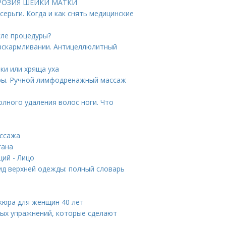
 ЭРОЗИЯ ШЕЙКИ МАТКИ
ерьги. Когда и как снять медицинские
сле процедуры?
вскармливании. Антицеллюлитный
ки или хряща уха
ры. Ручной лимфодренажный массаж
олного удаления волос ноги. Что
ассажа
гана
ций - Лицо
вид верхней одежды: полный словарь
кюра для женщин 40 лет
ных упражнений, которые сделают