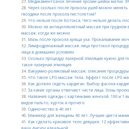
27.
Медикаментозное лечение эрозии шейки матки.
28.
Через сколько после прокола ушей можно менять с
гвоздики после прокола пистолетом?
29.
Что нельзя после Ботокса. Чего нельзя делать по
30.
Можно ли антицеллюлитный массаж при грудном 
массаж: когда же можно
31.
Мазь после прокола хряща уха. Прокалывание моч
32.
Лимфодренажный массаж лица протокол процеду
лица в домашних условиях
33.
Сколько процедур лазерной эпиляции нужно для п
такое лазерная эпиляция
34.
Вакуумно-роликовый массаж: описание процедуры
35.
Что такое LPG массаж тела. Эффект после LPG м
36.
Как должен сидеть кардиган. Выбор фасона карди
37.
За какие органы отвечают части лица. Зоны проек
38.
Названия одежды с картинками женской. 100 и 1 
видов пальто, курток и прочего
39.
Одиночество в 40 лет
40.
Маникюр для женщины 40 лет. Лучшие цвета мани
41.
Как сделать красивое тело девушке. 12 эффектив
вашу фигуру идеальной