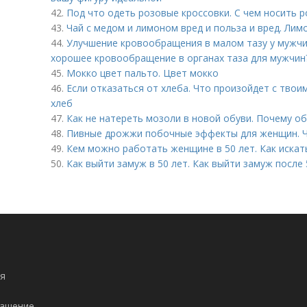
42.
Под что одеть розовые кроссовки. С чем носить 
43.
Чай с медом и лимоном вред и польза и вред. Лим
44.
Улучшение кровообращения в малом тазу у мужчи
хорошее кровообращение в органах таза для мужчин
45.
Мокко цвет пальто. Цвет мокко
46.
Если отказаться от хлеба. Что произойдет с твои
хлеб
47.
Как не натереть мозоли в новой обуви. Почему о
48.
Пивные дрожжи побочные эффекты для женщин. 
49.
Кем можно работать женщине в 50 лет. Как искат
50.
Как выйти замуж в 50 лет. Как выйти замуж после 
я
лашение