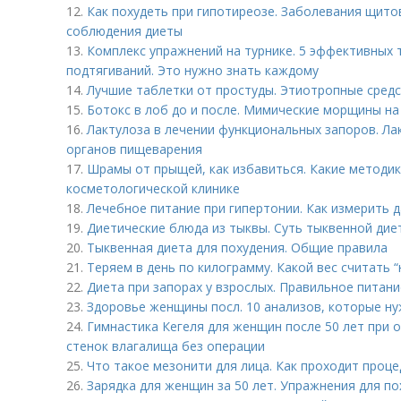
12.
Как похудеть при гипотиреозе. Заболевания щит
соблюдения диеты
13.
Комплекс упражнений на турнике. 5 эффективных 
подтягиваний. Это нужно знать каждому
14.
Лучшие таблетки от простуды. Этиотропные сред
15.
Ботокс в лоб до и после. Мимические морщины на 
16.
Лактулоза в лечении функциональных запоров. Ла
органов пищеварения
17.
Шрамы от прыщей, как избавиться. Какие методи
косметологической клинике
18.
Лечебное питание при гипертонии. Как измерить
19.
Диетические блюда из тыквы. Суть тыквенной дие
20.
Тыквенная диета для похудения. Общие правила
21.
Теряем в день по килограмму. Какой вес считать 
22.
Диета при запорах у взрослых. Правильное питани
23.
Здоровье женщины посл. 10 анализов, которые ну
24.
Гимнастика Кегеля для женщин после 50 лет при 
стенок влагалища без операции
25.
Что такое мезонити для лица. Как проходит проце
26.
Зарядка для женщин за 50 лет. Упражнения для п