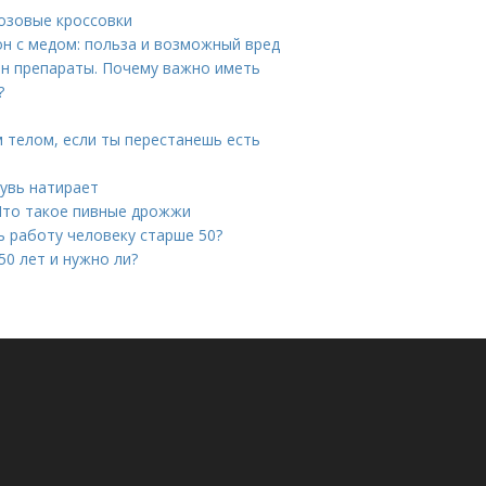
розовые кроссовки
он с медом: польза и возможный вред
н препараты. Почему важно иметь
?
м телом, если ты перестанешь есть
бувь натирает
Что такое пивные дрожжи
ь работу человеку старше 50?
50 лет и нужно ли?