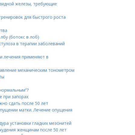
овидной железы, требующие
тренировок для быстрого роста
ства
лбу (ботокс в лоб)
ктулоза в терапии заболеваний
ки лечения применяют в
 давление механическим тонометром
ты
“нормальным”?
е при запорах
жно сдать после 50 лет
опущении матки. Лечение опущения
дура установки гладких мезонитей
охудения женщинам после 50 лет