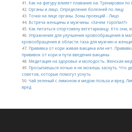
41.
Как на фигуру влияет плавание на. Тренировки по
42.
Органы и лицо. Определение болезней по лицу
43.
Точки на лице органы. Зоны проекций - Лицо
44.
Встреча женщины и мужчины. «Зачем торопил?»
45.
Как питаться спортсмену вегетарианцу. Кто они,
46.
Упражнения для улучшения кровообращения в мал
кровообращения в области таза для мужчин и женщ
47.
Прививка от кори живая вакцина или нет. Прививк
прививок от кори и пути введения вакцины
48.
Медитация на здоровье и молодость. Женская ме
49.
Просыпаешься ночью и не можешь заснуть. Что де
советов, которые помогут уснуть
50.
Чай зеленый с лимоном и медом польза и вред. Л
вред