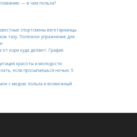
 плаванию — в чем польза?
 известные спортсмены вегетарианцы
ом тазу. Полезное упражнение для
ин
а от кори куда делают. График
дитация красоты и молодости
лать, если просыпаешься ночью: 5
имон с медом: польза и возможный