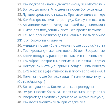
23.
Как подготовиться к дыхательному ХЕЛИК-тесту. 
24.
Ботокс до после. Что делать после ботокса лица
25.
Лучшее средство от кашля. Противокашлевая тер
26.
Как быстро вылечить простуду. Как лучше всего 
27.
Аргановое масло в уходе за кожей лица. Биохимич
28.
Тыква для похудения и диет. Все прелести тыквен
29.
ТОП-11 пребиотиков для кишечника. Роль пробио
ЖКТ: от биологии к клинике
30.
Женщина после 45 лет. Жизнь после сорока..Что т
31.
Тренировки для женщин после 50 лет. Возрастны
32.
Какие продукты растворяют камни в желчном пуз
33.
Как убрать возрастные пигментные пятна. Старчес
34.
Погружной и стационарный блендер. Типы констр
35.
LPG массаж эффективность и противопоказания.
36.
Памятка после ботокса лица. Памятка пациенту п
(ботокс/диспорт)
37.
Ботокс для лица. Косметические процедуры
38.
Эффект после ботокса. Через сколько наступает 
39.
Ивермек для человека дозировка. Форма выпуска, 
40.
Как восстановить силы при упадке сил.