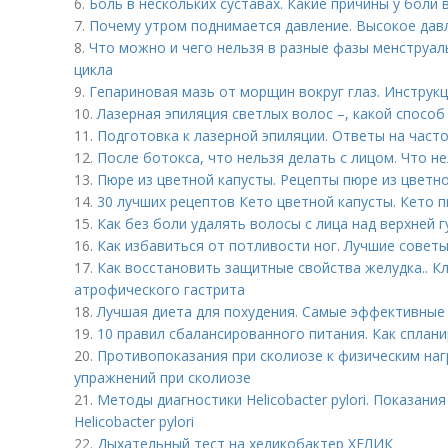
6.
Боль в нескольких суставах. Какие причины у боли 
7.
Почему утром поднимается давление. Высокое дав
8.
Что можно и чего нельзя в разные фазы менструал
цикла
9.
Гепариновая мазь от морщин вокруг глаз. Инструк
10.
Лазерная эпиляция светлых волос –, какой спосо
11.
Подготовка к лазерной эпиляции. Ответы на част
12.
После ботокса, что нельзя делать с лицом. Что н
13.
Пюре из цветной капусты. Рецепты пюре из цветн
14.
30 лучших рецептов Кето цветной капусты. Кето п
15.
Как без боли удалять волосы с лица над верхней 
16.
Как избавиться от потливости ног. Лучшие советы
17.
Как восстановить защитные свойства желудка.. К
атрофического гастрита
18.
Лучшая диета для похудения. Самые эффективные 
19.
10 правил сбалансированного питания. Как сплан
20.
Противопоказания при сколиозе к физическим наг
упражнений при сколиозе
21.
Методы диагностики Helicobacter pylori. Показан
Helicobacter pylori
22.
Дыхательный тест на хеликобактер ХЕЛИК