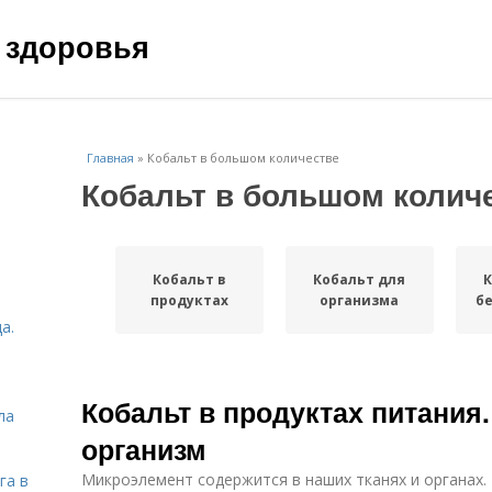
 здоровья
Главная
»
Кобальт в большом количестве
Кобальт в большом колич
Кобальт в
Кобальт для
К
продуктах
организма
б
а.
Кобальт в продуктах питания
ла
организм
Микроэлемент содержится в наших тканях и органах. 
га в