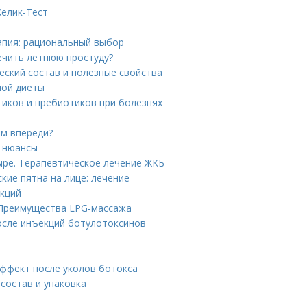
Хелик-Тест
апия: рациональный выбор
лечить летнюю простуду?
еский состав и полезные свойства
ной диеты
тиков и пребиотиков при болезнях
ам впереди?
е нюансы
ыре. Терапевтическое лечение ЖКБ
кие пятна на лице: лечение
укций
 Преимущества LPG-массажа
осле инъекций ботулотоксинов
эффект после уколов ботокса
состав и упаковка