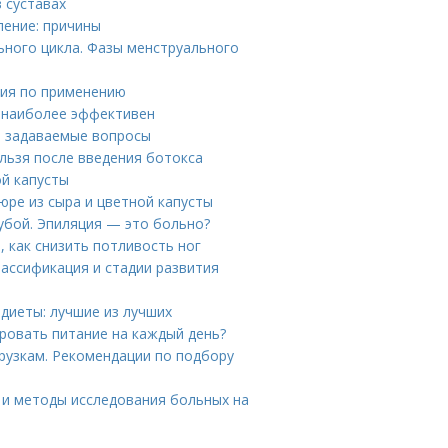
в суставах
ление: причины
ьного цикла. Фазы менструального
ция по применению
б наиболее эффективен
о задаваемые вопросы
ельзя после введения ботокса
ой капусты
юре из сыра и цветной капусты
губой. Эпиляция — это больно?
, как снизить потливость ног
лассификация и стадии развития
диеты: лучшие из лучших
ировать питание на каждый день?
рузкам. Рекомендации по подбору
ия и методы исследования больных на