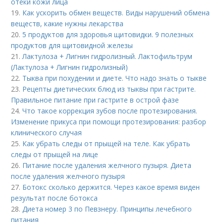
отеки кожи лица
19.
Как ускорить обмен веществ. Виды нарушений обмена
веществ, какие нужны лекарства
20.
5 продуктов для здоровья щитовидки. 9 полезных
продуктов для щитовидной железы
21.
Лактулоза + Лигнин гидролизный. Лактофильтрум
(Лактулоза + Лигнин гидролизный)
22.
Тыква при похудении и диете. Что надо знать о тыкве
23.
Рецепты диетических блюд из тыквы при гастрите.
Правильное питание при гастрите в острой фазе
24.
Что такое коррекция зубов после протезирования.
Изменение прикуса при помощи протезирования: разбор
клинического случая
25.
Как убрать следы от прыщей на теле. Как убрать
следы от прыщей на лице
26.
Питание после удаления желчного пузыря. Диета
после удаления желчного пузыря
27.
Ботокс сколько держится. Через какое время виден
результат после ботокса
28.
Диета номер 3 по Певзнеру. Принципы лечебного
питания