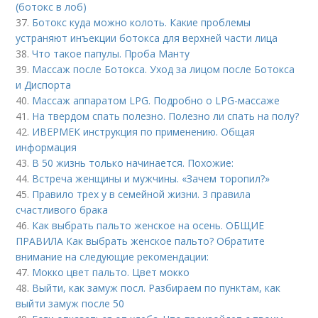
(ботокс в лоб)
37.
Ботокс куда можно колоть. Какие проблемы
устраняют инъекции ботокса для верхней части лица
38.
Что такое папулы. Проба Манту
39.
Массаж после Ботокса. Уход за лицом после Ботокса
и Диспорта
40.
Массаж аппаратом LPG. Подробно о LPG-массаже
41.
На твердом спать полезно. Полезно ли спать на полу?
42.
ИВЕРМЕК инструкция по применению. Общая
информация
43.
В 50 жизнь только начинается. Похожие:
44.
Встреча женщины и мужчины. «Зачем торопил?»
45.
Правило трех у в семейной жизни. 3 правила
счастливого брака
46.
Как выбрать пальто женское на осень. ОБЩИЕ
ПРАВИЛА Как выбрать женское пальто? Обратите
внимание на следующие рекомендации:
47.
Мокко цвет пальто. Цвет мокко
48.
Выйти, как замуж посл. Разбираем по пунктам, как
выйти замуж после 50